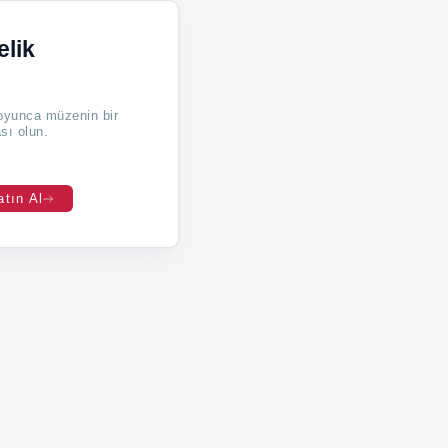
elik
oyunca müzenin bir
sı olun.
atın Al