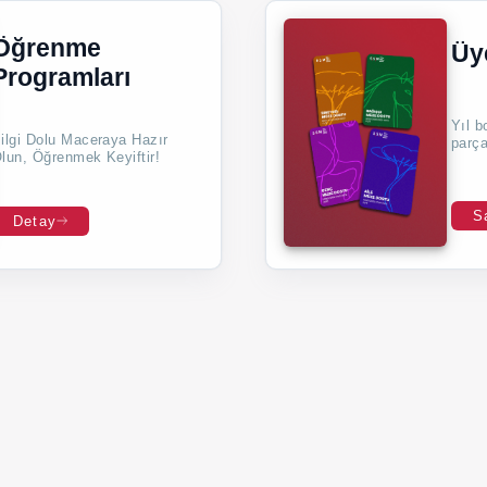
Öğrenme
Üy
Programları
Yıl b
ilgi Dolu Maceraya Hazır
parça
lun, Öğrenmek Keyiftir!
S
Detay