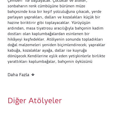
Çemberi" ile başlayacak. Çocuklar ve aileler,
sonbaharın renk cümbüşüne bürünen müze
bahçesinde kısa bir keşif yolculuğuna çıkacak, yerde
parlayan yaprakları, dalları ve kozalakları küçük bir
hazine biriktirir gibi toplayacaklar. Yürüyüşün
ardından, masa tiyatrosu aracılığıyla bahçenin kadim
dostları olan kaplumbağalardan esinlenen bir
hikâyeyi keşfedekler. Atölyenin sonunda topladıkları
doğal malzemeleri yeniden biçimlendirecek; yapraklar
kabuğa, kozalaklar ayağa, dallar ise kuyruğa
dönüşecek.Kendilerine eşlik eden yetişkinlerle birlikte
yarattıkları kaplumbağalar, bahçenin öyküsünü
neşeyle ve yaratıcılıkla yeniden anlatacak.
Daha Fazla
Etkinlik Başlangıç Noktası: Sera Atölye
Etkinlik Bitiş Noktası: Sera Atölye
Etkinlik Süresi: 60 dakika
Tasarlayan ve Uygulayan: Atölye Pikolo
Diğer Atölyeler
Atölye Kuralları:
Belirtilen etkinlik saati, atölyenin başlama saatidir.