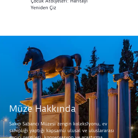
Çocuk Atölyeleri: Haritayı
Ç
Yeniden Çiz
Müze Hakkında
Sakıp Sabancı Müzesi zengin koleksiyonu, ev
sahipliği yaptığı kapsamlı ulusal ve uluslararası
geçici sergileri, konservasyon ve araştırma