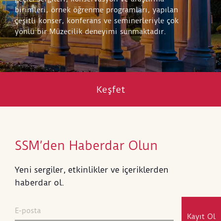
birimleri, örnek öğrenme programları, yapılan
çeşitli konser, konferans ve seminerleriyle çok
yönlü bir Müzecilik deneyimi sunmaktadır.
Keşfet
SSM’den Haberdar Olun
Yeni sergiler, etkinlikler ve içeriklerden
haberdar ol.
Kayıt Ol