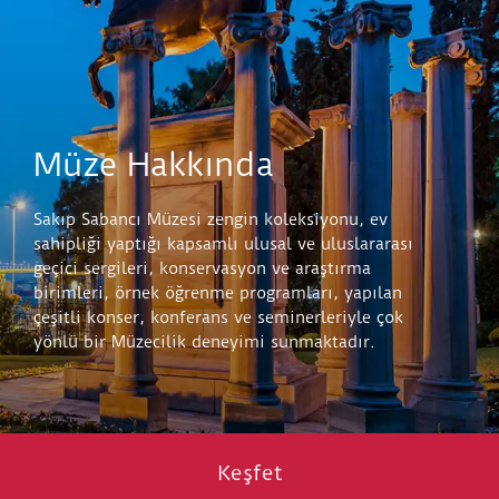
Müze Hakkında
Sakıp Sabancı Müzesi zengin koleksiyonu, ev
sahipliği yaptığı kapsamlı ulusal ve uluslararası
geçici sergileri, konservasyon ve araştırma
birimleri, örnek öğrenme programları, yapılan
çeşitli konser, konferans ve seminerleriyle çok
yönlü bir Müzecilik deneyimi sunmaktadır.
Keşfet