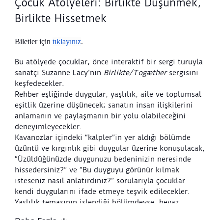
Çocuk Atölyeleri: Birlikte Düşünmek,
Birlikte Hissetmek
Biletler için
tıklayınız
.
Bu atölyede çocuklar, önce interaktif bir sergi turuyla
sanatçı Suzanne Lacy’nin
Birlikte/Togæther
sergisini
keşfedecekler.
Rehber eşliğinde duygular, yaşlılık, aile ve toplumsal
eşitlik üzerine düşünecek; sanatın insan ilişkilerini
anlamanın ve paylaşmanın bir yolu olabileceğini
deneyimleyecekler.
Kavanozlar içindeki “kalpler”in yer aldığı bölümde
üzüntü ve kırgınlık gibi duygular üzerine konuşulacak,
“Üzüldüğünüzde duygunuzu bedeninizin neresinde
hissedersiniz?” ve “Bu duyguyu görünür kılmak
isteseniz nasıl anlatırdınız?” sorularıyla çocuklar
kendi duygularını ifade etmeye teşvik edilecekler.
Yaşlılık temasının işlendiği bölümdeyse, beyaz
giysiler içindeki yaşlı kadınların deniz kıyısında