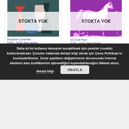
STOKTA YOK
STOKTA YOK
Daha iyi bir kullanıcı deneyimi sunabilmek için çerezler (cookie)
Çocuk Atölyeleri 2022 –
Çocuk Atölyeleri 2022 –
kullanılmaktadır. Çerezler hakkında detaylı bilgi almak için Çerez Politikası'nı
Çini Mini (6-8 Yaş)
Kil Baskı ve Atlarım (5-7
inceleyebilirsiniz. Çerez ayarlarını değiştirmeniz durumunda internet
Yaş)
sitesinin bazı özelliklerinin işlevselliğini kaybedebileceğini dikkate alınız.
ONAYLA
detaylı bilgi
STOKTA YOK
STOKTA YOK