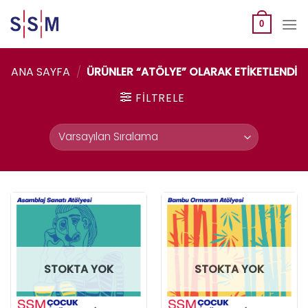
Skip
to
0
content
ANA SAYFA
/
ÜRÜNLER “ATÖLYE” OLARAK ETIKETLENDI
FILTRELE
STOKTA YOK
STOKTA YOK