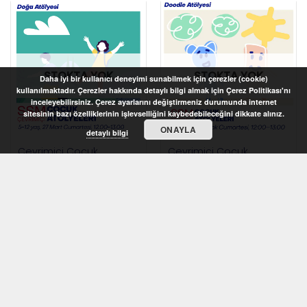
STOKTA YOK
STOKTA YOK
Daha iyi bir kullanıcı deneyimi sunabilmek için çerezler (cookie)
kullanılmaktadır. Çerezler hakkında detaylı bilgi almak için Çerez Politikası'nı
inceleyebilirsiniz. Çerez ayarlarını değiştirmeniz durumunda internet
sitesinin bazı özelliklerinin işlevselliğini kaybedebileceğini dikkate alınız.
ONAYLA
detaylı bilgi
Çevrimiçi Çocuk
Çevrimiçi Çocuk
Atölyeleri 2021 – Doğa
Atölyeleri 2021 – Doodle
Atölyesi (5-12 yaş)
Atölyesi (7-10 yaş)
STOKTA YOK
STOKTA YOK