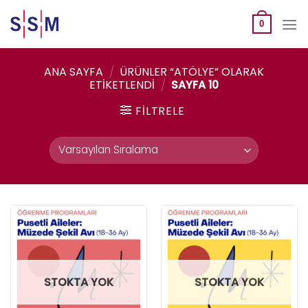
Skip
to
0
content
ANA SAYFA
/
ÜRÜNLER “ATÖLYE” OLARAK
ETIKETLENDI
/
SAYFA 10
FILTRELE
STOKTA YOK
STOKTA YOK