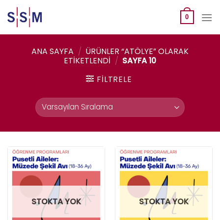
Skip
to
0
content
ANA SAYFA
/
ÜRÜNLER “ATÖLYE” OLARAK
ETIKETLENDI
/
SAYFA 10
FILTRELE
STOKTA YOK
STOKTA YOK