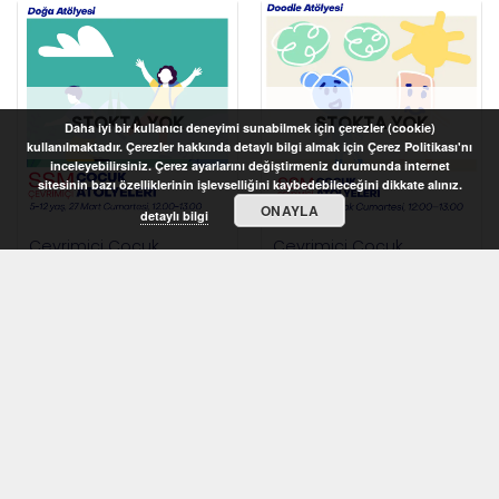
STOKTA YOK
STOKTA YOK
Daha iyi bir kullanıcı deneyimi sunabilmek için çerezler (cookie)
kullanılmaktadır. Çerezler hakkında detaylı bilgi almak için Çerez Politikası'nı
inceleyebilirsiniz. Çerez ayarlarını değiştirmeniz durumunda internet
sitesinin bazı özelliklerinin işlevselliğini kaybedebileceğini dikkate alınız.
ONAYLA
detaylı bilgi
Çevrimiçi Çocuk
Çevrimiçi Çocuk
Atölyeleri 2021 – Doğa
Atölyeleri 2021 – Doodle
Atölyesi (5-12 yaş)
Atölyesi (7-10 yaş)
STOKTA YOK
STOKTA YOK