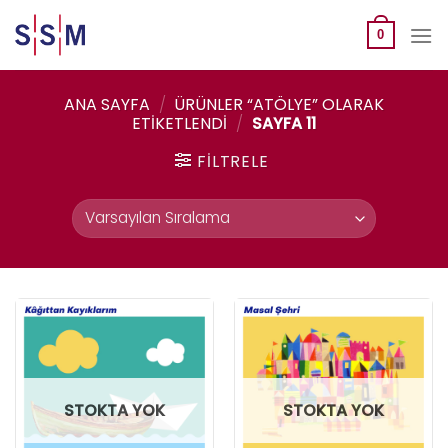
Skip
to
0
content
ANA SAYFA
/
ÜRÜNLER “ATÖLYE” OLARAK
ETIKETLENDI
/
SAYFA 11
FILTRELE
STOKTA YOK
STOKTA YOK