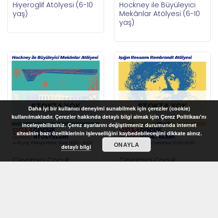
Hiyeroglif Atölyesi (6-10
Hockney ile Büyüleyici
yaş)
Mekânlar Atölyesi (6-10
yaş)
STOKTA YOK
STOKTA YOK
Daha iyi bir kullanıcı deneyimi sunabilmek için çerezler (cookie)
kullanılmaktadır. Çerezler hakkında detaylı bilgi almak için Çerez Politikası'nı
inceleyebilirsiniz. Çerez ayarlarını değiştirmeniz durumunda internet
sitesinin bazı özelliklerinin işlevselliğini kaybedebileceğini dikkate alınız.
ONAYLA
detaylı bilgi
Çevrimiçi Çocuk
Çevrimiçi Çocuk
Atölyeleri 2021 –
Atölyeleri 2021 – Işığın
Hockney ile Büyüleyici
Ressamı Rembrandt
Mekânlar Atölyesi (6-10
Atölyesi (9-12 yaş)
yaş)