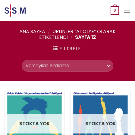
Skip
to
0
content
ANA SAYFA
/
ÜRÜNLER “ATÖLYE” OLARAK
ETIKETLENDI
/
SAYFA 12
FILTRELE
STOKTA YOK
STOKTA YOK