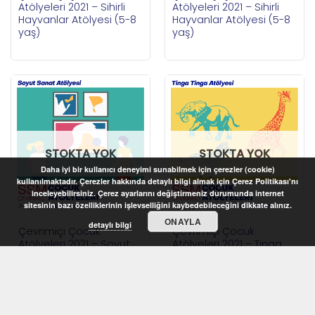
Atölyeleri 2021 – Sihirli
Atölyeleri 2021 – Sihirli
Hayvanlar Atölyesi (5-8
Hayvanlar Atölyesi (5-8
yaş)
yaş)
STOKTA YOK
STOKTA YOK
Daha iyi bir kullanıcı deneyimi sunabilmek için çerezler (cookie)
kullanılmaktadır. Çerezler hakkında detaylı bilgi almak için Çerez Politikası'nı
inceleyebilirsiniz. Çerez ayarlarını değiştirmeniz durumunda internet
sitesinin bazı özelliklerinin işlevselliğini kaybedebileceğini dikkate alınız.
ONAYLA
detaylı bilgi
Çevrimiçi Çocuk
Çevrimiçi Çocuk
Atölyeleri 2021 – Soyut
Atölyeleri 2021 – Tinga
Sanat Atölyesi (7-12 yaş)
Tinga Atölyesi (7-12 yaş)