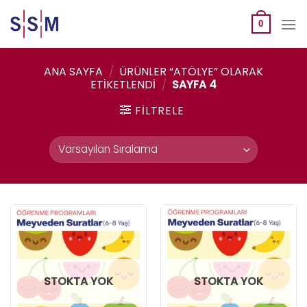
Skip
to
0
content
ANA SAYFA
/
ÜRÜNLER “ATÖLYE” OLARAK
ETIKETLENDI
/
SAYFA 4
FILTRELE
STOKTA YOK
STOKTA YOK