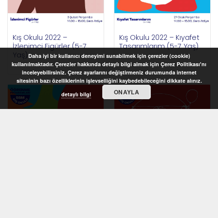
Kış Okulu 2022 –
Kış Okulu 2022 – Kıyafet
İzlenimci Figürler (5-7
Tasarımlarım (5-7 Yaş)
Yaş)
Daha iyi bir kullanıcı deneyimi sunabilmek için çerezler (cookie)
kullanılmaktadır. Çerezler hakkında detaylı bilgi almak için Çerez Politikası'nı
inceleyebilirsiniz. Çerez ayarlarını değiştirmeniz durumunda internet
sitesinin bazı özelliklerinin işlevselliğini kaybedebileceğini dikkate alınız.
ONAYLA
detaylı bilgi
STOKTA YOK
STOKTA YOK
Kış Okulu 2022 –
Kış Okulu 2022 –
Rengârenk Desenler (6-
Vücudumuzun Oranları
8 Yaş)
(6-8 Yaş)