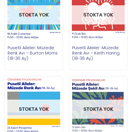
STOKTA YOK
STOKTA YOK
Pusetli Aileler: Müzede
Pusetli Aileler: Müzede
Renk Avı – Keith Haring
Renk Avı – Burton Morris
(18-36 Ay)
(18-36 Ay)
STOKTA YOK
STOKTA YOK