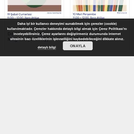
Daha iyi bir kullanıcı deneyimi sunabilmek için çerezler (cookie)
Pusetli Aileler: Müzede
Pusetli Aileler: Müzede
kullanılmaktadır. Çerezler hakkında detaylı bilgi almak için Çerez Politikası'nı
Doku Avı – René
Renk Avı – Morris Louis
inceleyebilirsiniz. Çerez ayarlarını değiştirmeniz durumunda internet
Magritte (18-36 Ay)
(18-36 Ay)
sitesinin bazı özelliklerinin işlevselliğini kaybedebileceğini dikkate alınız.
ONAYLA
detaylı bilgi
STOKTA YOK
STOKTA YOK
Pusetli Aileler: Müzede
Pusetli Aileler: Müzede
Renk Avı – Morris Louis
Renk Avı – Peter Anton