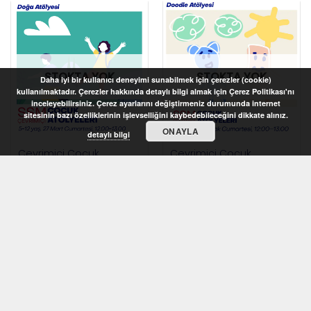
STOKTA YOK
STOKTA YOK
Daha iyi bir kullanıcı deneyimi sunabilmek için çerezler (cookie)
kullanılmaktadır. Çerezler hakkında detaylı bilgi almak için Çerez Politikası'nı
inceleyebilirsiniz. Çerez ayarlarını değiştirmeniz durumunda internet
sitesinin bazı özelliklerinin işlevselliğini kaybedebileceğini dikkate alınız.
ONAYLA
detaylı bilgi
Çevrimiçi Çocuk
Çevrimiçi Çocuk
Atölyeleri 2021 – Doğa
Atölyeleri 2021 – Doodle
Atölyesi (5-12 yaş)
Atölyesi (7-10 yaş)
STOKTA YOK
STOKTA YOK