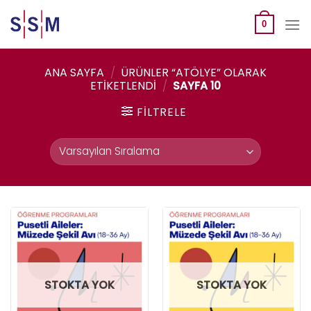
Skip
to
0
content
ANA SAYFA
/
ÜRÜNLER “ATÖLYE” OLARAK
ETIKETLENDI
/
SAYFA 10
FILTRELE
STOKTA YOK
STOKTA YOK