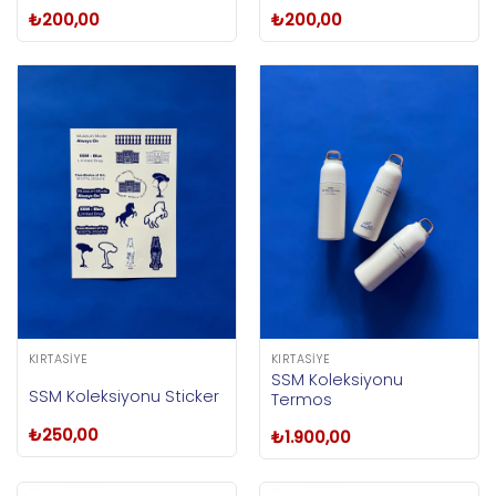
₺
200,00
₺
200,00
KIRTASIYE
KIRTASIYE
SSM Koleksiyonu
SSM Koleksiyonu Sticker
Termos
₺
250,00
₺
1.900,00