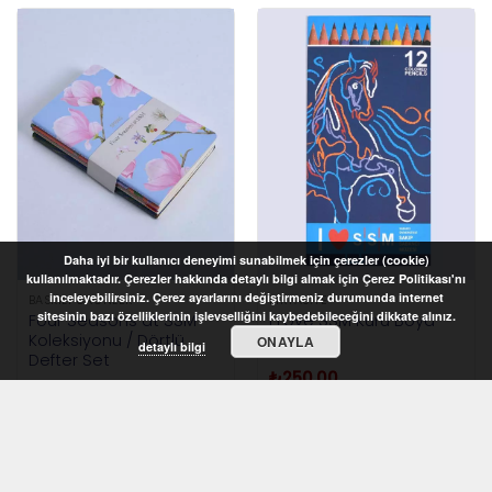
Daha iyi bir kullanıcı deneyimi sunabilmek için çerezler (cookie)
kullanılmaktadır. Çerezler hakkında detaylı bilgi almak için Çerez Politikası'nı
inceleyebilirsiniz. Çerez ayarlarını değiştirmeniz durumunda internet
BASKILI ÜRÜNLER
KIRTASIYE
sitesinin bazı özelliklerinin işlevselliğini kaybedebileceğini dikkate alınız.
Four Seasons at SSM
I Love SSM Kuru Boya
Koleksiyonu / Dörtlü
Seti
ONAYLA
detaylı bilgi
Defter Set
₺
250,00
₺
1.500,00