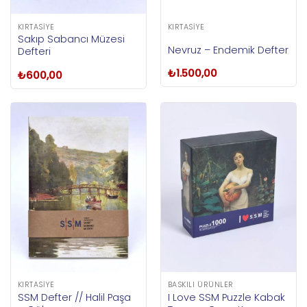
KIRTASIYE
KIRTASIYE
Sakıp Sabancı Müzesi
Nevruz – Endemik Defter
Defteri
₺
1.500,00
₺
600,00
KIRTASIYE
BASKILI ÜRÜNLER
SSM Defter // Halil Paşa
I Love SSM Puzzle Kabak