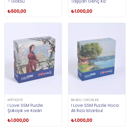
– Göksu
Taşıyan Genç Kız
₺
500,00
₺
1.000,00
KIRTASIYE
BASKILI ÜRÜNLER
I Love SSM Puzzle
I Love SSM Puzzle Hoca
Şakayık ve Kadın
Ali Rıza İstanbul
₺
1.000,00
₺
1.000,00