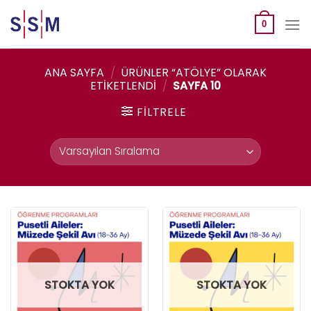
Skip
to
0
content
ANA SAYFA
/
ÜRÜNLER “ATÖLYE” OLARAK
ETIKETLENDI
/
SAYFA 10
FILTRELE
STOKTA YOK
STOKTA YOK