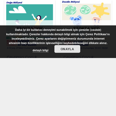
STOKTA YOK
STOKTA YOK
Daha iyi bir kullanıcı deneyimi sunabilmek için çerezler (cookie)
kullanılmaktadır. Çerezler hakkında detaylı bilgi almak için Çerez Politikası'nı
inceleyebilirsiniz. Çerez ayarlarını değiştirmeniz durumunda internet
sitesinin bazı özelliklerinin işlevselliğini kaybedebileceğini dikkate alınız.
ONAYLA
detaylı bilgi
Çevrimiçi Çocuk
Çevrimiçi Çocuk
Atölyeleri 2021 – Doğa
Atölyeleri 2021 – Doodle
Atölyesi (5-12 yaş)
Atölyesi (7-10 yaş)
STOKTA YOK
STOKTA YOK