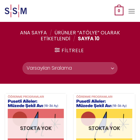
Skip
to
0
content
ANA SAYFA
/
ÜRÜNLER “ATÖLYE” OLARAK
ETIKETLENDI
/
SAYFA 10
FILTRELE
STOKTA YOK
STOKTA YOK