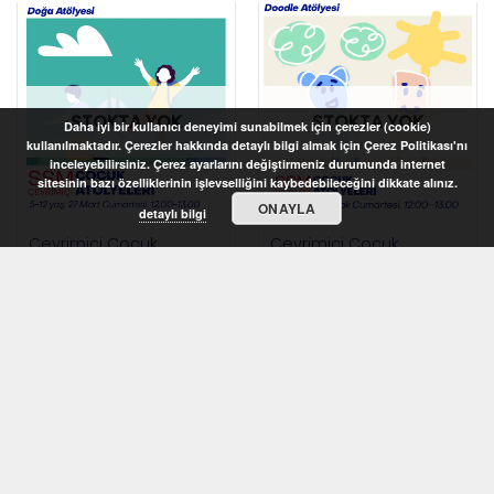
STOKTA YOK
STOKTA YOK
Daha iyi bir kullanıcı deneyimi sunabilmek için çerezler (cookie)
kullanılmaktadır. Çerezler hakkında detaylı bilgi almak için Çerez Politikası'nı
inceleyebilirsiniz. Çerez ayarlarını değiştirmeniz durumunda internet
sitesinin bazı özelliklerinin işlevselliğini kaybedebileceğini dikkate alınız.
ONAYLA
detaylı bilgi
Çevrimiçi Çocuk
Çevrimiçi Çocuk
Atölyeleri 2021 – Doğa
Atölyeleri 2021 – Doodle
Atölyesi (5-12 yaş)
Atölyesi (7-10 yaş)
STOKTA YOK
STOKTA YOK