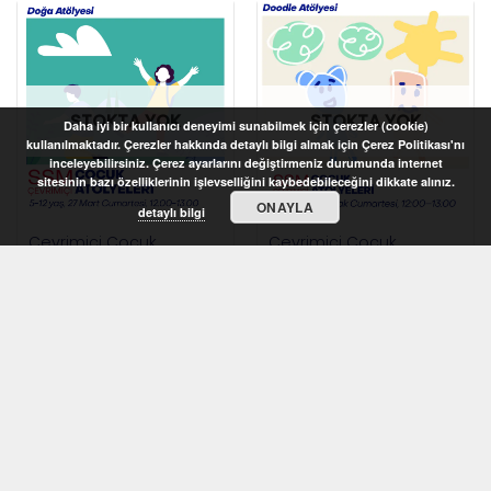
STOKTA YOK
STOKTA YOK
Daha iyi bir kullanıcı deneyimi sunabilmek için çerezler (cookie)
kullanılmaktadır. Çerezler hakkında detaylı bilgi almak için Çerez Politikası'nı
inceleyebilirsiniz. Çerez ayarlarını değiştirmeniz durumunda internet
sitesinin bazı özelliklerinin işlevselliğini kaybedebileceğini dikkate alınız.
ONAYLA
detaylı bilgi
Çevrimiçi Çocuk
Çevrimiçi Çocuk
Atölyeleri 2021 – Doğa
Atölyeleri 2021 – Doodle
Atölyesi (5-12 yaş)
Atölyesi (7-10 yaş)
STOKTA YOK
STOKTA YOK