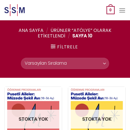
Skip
to
0
content
ANA SAYFA
/
ÜRÜNLER “ATÖLYE” OLARAK
ETIKETLENDI
/
SAYFA 10
FILTRELE
STOKTA YOK
STOKTA YOK