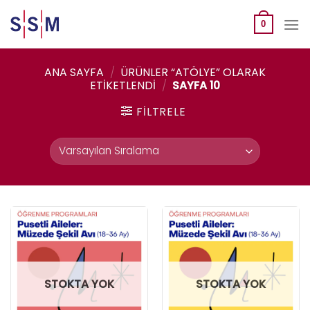
Skip
to
0
content
ANA SAYFA
/
ÜRÜNLER “ATÖLYE” OLARAK
ETIKETLENDI
/
SAYFA 10
FILTRELE
STOKTA YOK
STOKTA YOK