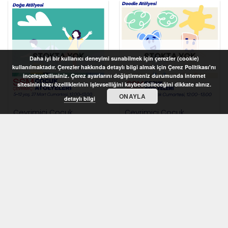
STOKTA YOK
STOKTA YOK
Daha iyi bir kullanıcı deneyimi sunabilmek için çerezler (cookie)
kullanılmaktadır. Çerezler hakkında detaylı bilgi almak için Çerez Politikası'nı
inceleyebilirsiniz. Çerez ayarlarını değiştirmeniz durumunda internet
sitesinin bazı özelliklerinin işlevselliğini kaybedebileceğini dikkate alınız.
ONAYLA
detaylı bilgi
Çevrimiçi Çocuk
Çevrimiçi Çocuk
Atölyeleri 2021 – Doğa
Atölyeleri 2021 – Doodle
Atölyesi (5-12 yaş)
Atölyesi (7-10 yaş)
STOKTA YOK
STOKTA YOK