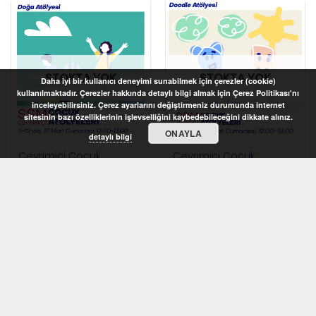
STOKTA YOK
STOKTA YOK
Daha iyi bir kullanıcı deneyimi sunabilmek için çerezler (cookie)
kullanılmaktadır. Çerezler hakkında detaylı bilgi almak için Çerez Politikası'nı
inceleyebilirsiniz. Çerez ayarlarını değiştirmeniz durumunda internet
sitesinin bazı özelliklerinin işlevselliğini kaybedebileceğini dikkate alınız.
ONAYLA
detaylı bilgi
Çevrimiçi Çocuk
Çevrimiçi Çocuk
Atölyeleri 2021 – Doğa
Atölyeleri 2021 – Doodle
Atölyesi (5-12 yaş)
Atölyesi (7-10 yaş)
STOKTA YOK
STOKTA YOK