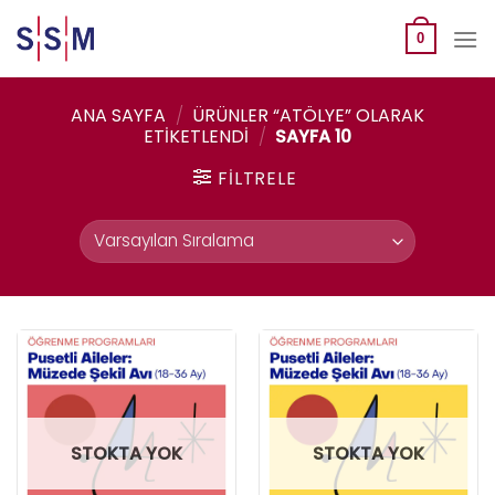
Skip
to
0
content
ANA SAYFA
/
ÜRÜNLER “ATÖLYE” OLARAK
ETIKETLENDI
/
SAYFA 10
FILTRELE
STOKTA YOK
STOKTA YOK