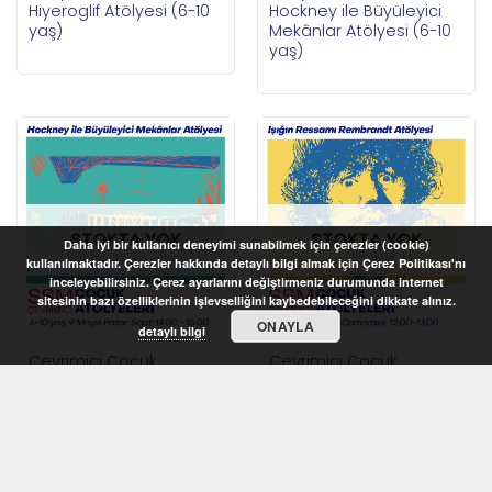
Hiyeroglif Atölyesi (6-10
Hockney ile Büyüleyici
yaş)
Mekânlar Atölyesi (6-10
yaş)
STOKTA YOK
STOKTA YOK
Daha iyi bir kullanıcı deneyimi sunabilmek için çerezler (cookie)
kullanılmaktadır. Çerezler hakkında detaylı bilgi almak için Çerez Politikası'nı
inceleyebilirsiniz. Çerez ayarlarını değiştirmeniz durumunda internet
sitesinin bazı özelliklerinin işlevselliğini kaybedebileceğini dikkate alınız.
ONAYLA
detaylı bilgi
Çevrimiçi Çocuk
Çevrimiçi Çocuk
Atölyeleri 2021 –
Atölyeleri 2021 – Işığın
Hockney ile Büyüleyici
Ressamı Rembrandt
Mekânlar Atölyesi (6-10
Atölyesi (9-12 yaş)
yaş)