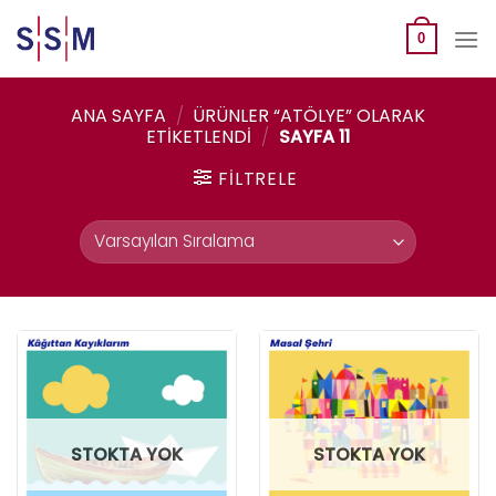
Skip
to
0
content
ANA SAYFA
/
ÜRÜNLER “ATÖLYE” OLARAK
ETIKETLENDI
/
SAYFA 11
FILTRELE
STOKTA YOK
STOKTA YOK