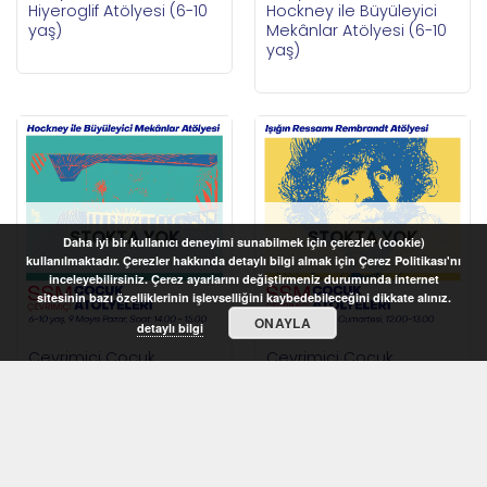
Hiyeroglif Atölyesi (6-10
Hockney ile Büyüleyici
yaş)
Mekânlar Atölyesi (6-10
yaş)
STOKTA YOK
STOKTA YOK
Daha iyi bir kullanıcı deneyimi sunabilmek için çerezler (cookie)
kullanılmaktadır. Çerezler hakkında detaylı bilgi almak için Çerez Politikası'nı
inceleyebilirsiniz. Çerez ayarlarını değiştirmeniz durumunda internet
sitesinin bazı özelliklerinin işlevselliğini kaybedebileceğini dikkate alınız.
ONAYLA
detaylı bilgi
Çevrimiçi Çocuk
Çevrimiçi Çocuk
Atölyeleri 2021 –
Atölyeleri 2021 – Işığın
Hockney ile Büyüleyici
Ressamı Rembrandt
Mekânlar Atölyesi (6-10
Atölyesi (9-12 yaş)
yaş)