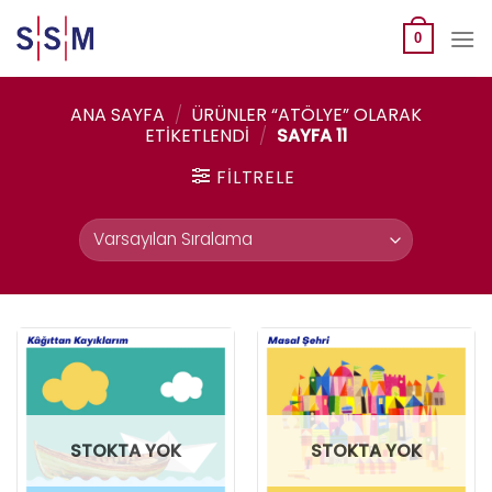
Skip
to
0
content
ANA SAYFA
/
ÜRÜNLER “ATÖLYE” OLARAK
ETIKETLENDI
/
SAYFA 11
FILTRELE
STOKTA YOK
STOKTA YOK