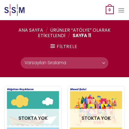
Skip
to
0
content
ANA SAYFA
/
ÜRÜNLER “ATÖLYE” OLARAK
ETIKETLENDI
/
SAYFA 11
FILTRELE
STOKTA YOK
STOKTA YOK