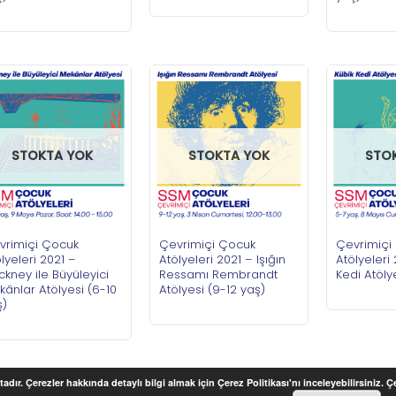
STOKTA YOK
STOKTA YOK
STO
vrimiçi Çocuk
Çevrimiçi Çocuk
Çevrimiçi
lyeleri 2021 –
Atölyeleri 2021 – Işığın
Atölyeleri
kney ile Büyüleyici
Ressamı Rembrandt
Kedi Atöly
ânlar Atölyesi (6-10
Atölyesi (9-12 yaş)
ş)
adır. Çerezler hakkında detaylı bilgi almak için Çerez Politikası'nı inceleyebilirsiniz. 