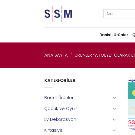
Skip
to
Ara:
content
Baskılı Ürünler
Ç
ANA SAYFA
/
ÜRÜNLER “ATÖLYE” OLARAK ET
KATEGORILER
Baskılı Ürünler
Çocuk ve Oyun
Ev Dekorasyon
Kırtasiye