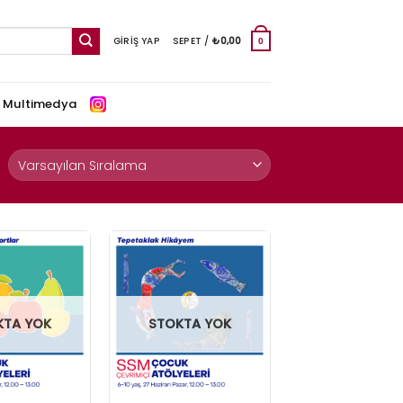
GIRIŞ YAP
SEPET /
₺
0,00
0
e Multimedya
KTA YOK
STOKTA YOK