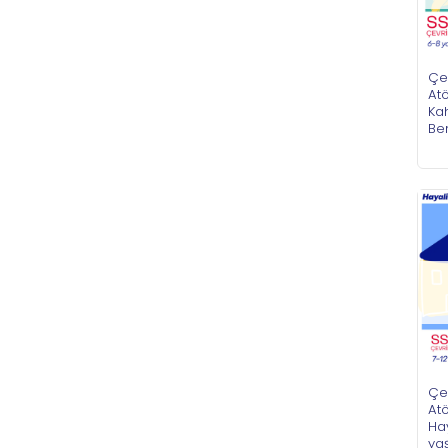
Çe
Atö
Kah
Ben
Çe
Atö
Hay
ya