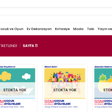
ocuk ve Oyun
Ev Dekorasyon
Kırtasiye
Moda
Takı
Yayın v
IKETLENDI
/
SAYFA 11
STOKTA YOK
STOKTA YOK
STO