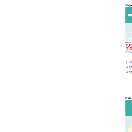
Çe
Atö
Atö