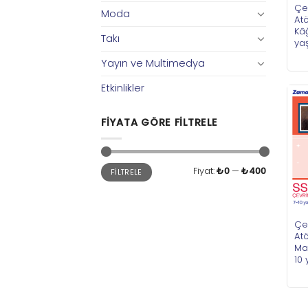
Çe
Moda
Atö
Kâğ
Takı
ya
Yayın ve Multimedya
Etkinlikler
FIYATA GÖRE FILTRELE
En
En
Fiyat:
₺0
—
₺400
FILTRELE
düşük
yüksek
fiyat
fiyat
Çe
At
Mak
10 