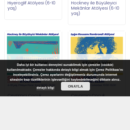
Hiyeroglif Atölyesi (6-10
Hockney ile Büyüleyici
yaş)
Mekânlar Atölyesi (6-10
yaş)
STOKTA YOK
STOKTA YOK
Daha iyi bir kullanıcı deneyimi sunabilmek için çerezler (cookie)
kullanılmaktadır. Çerezler hakkında detaylı bilgi almak için Çerez Politikası'nı
inceleyebilirsiniz. Çerez ayarlarını değiştirmeniz durumunda internet
sitesinin bazı özelliklerinin işlevselliğini kaybedebileceğini dikkate alınız.
ONAYLA
detaylı bilgi
Çevrimiçi Çocuk
Çevrimiçi Çocuk
Atölyeleri 2021 –
Atölyeleri 2021 – Işığın
Hockney ile Büyüleyici
Ressamı Rembrandt
Mekânlar Atölyesi (6-10
Atölyesi (9-12 yaş)
yaş)