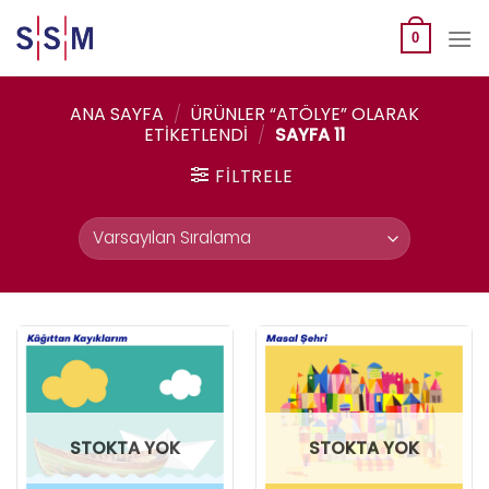
Skip
to
0
content
ANA SAYFA
/
ÜRÜNLER “ATÖLYE” OLARAK
ETIKETLENDI
/
SAYFA 11
FILTRELE
STOKTA YOK
STOKTA YOK