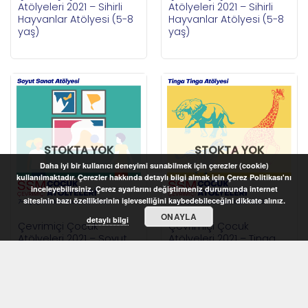
Atölyeleri 2021 – Sihirli
Atölyeleri 2021 – Sihirli
Hayvanlar Atölyesi (5-8
Hayvanlar Atölyesi (5-8
yaş)
yaş)
STOKTA YOK
STOKTA YOK
Daha iyi bir kullanıcı deneyimi sunabilmek için çerezler (cookie)
kullanılmaktadır. Çerezler hakkında detaylı bilgi almak için Çerez Politikası'nı
inceleyebilirsiniz. Çerez ayarlarını değiştirmeniz durumunda internet
sitesinin bazı özelliklerinin işlevselliğini kaybedebileceğini dikkate alınız.
ONAYLA
detaylı bilgi
Çevrimiçi Çocuk
Çevrimiçi Çocuk
Atölyeleri 2021 – Soyut
Atölyeleri 2021 – Tinga
Sanat Atölyesi (7-12 yaş)
Tinga Atölyesi (7-12 yaş)