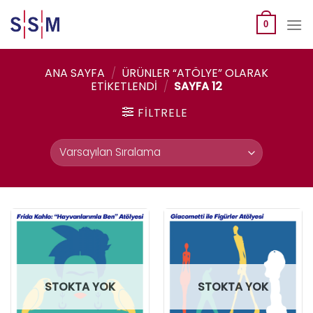
Skip
to
0
content
ANA SAYFA
/
ÜRÜNLER “ATÖLYE” OLARAK
ETIKETLENDI
/
SAYFA 12
FILTRELE
STOKTA YOK
STOKTA YOK