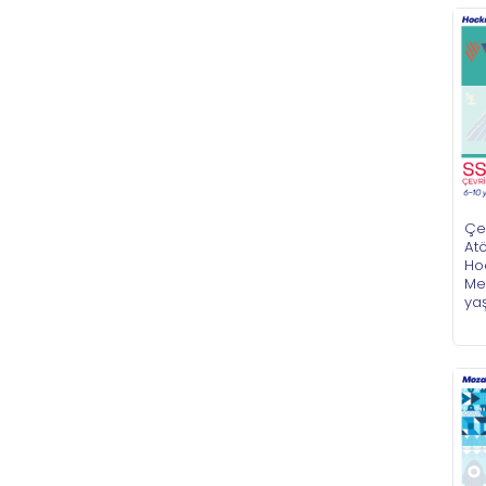
Çe
Atö
Hoc
Mek
ya