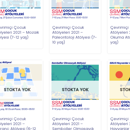
vrimiçi Çocuk
Çevrimiçi Çocuk
Çevrimiçi
lyeleri 2021 – Mozaik
Atölyeleri 2021 –
Atölyeleri
lyesi (7-12 yaş)
Paleontoloji Atölyesi (7-
Okuma Atö
10 yaş)
yaş)
STOKTA YOK
STOKTA YOK
STO
vrimiçi Çocuk
Çevrimiçi Çocuk
Çevrimiçi
lyeleri 2021 –
Atölyeleri 2021 –
Atölyeleri 
ranç Atölyesi (6-12
Semboller Olmasaydı
Hayvanlar 