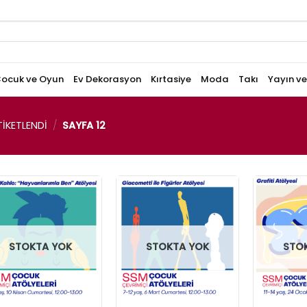
ocuk ve Oyun
Ev Dekorasyon
Kırtasiye
Moda
Takı
Yayın v
IKETLENDI
/
SAYFA 12
STOKTA YOK
STOKTA YOK
STO