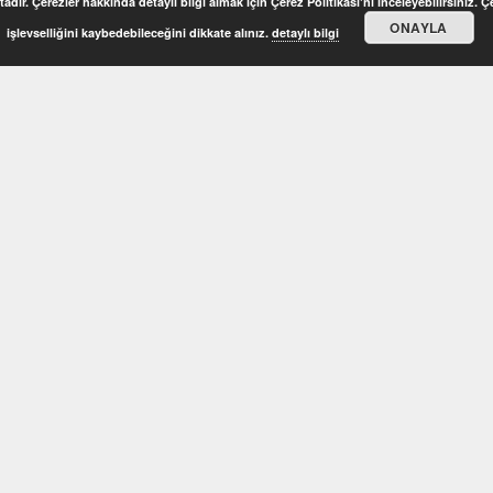
adır. Çerezler hakkında detaylı bilgi almak için Çerez Politikası'nı inceleyebilirsiniz. 
ONAYLA
işlevselliğini kaybedebileceğini dikkate alınız.
detaylı bilgi