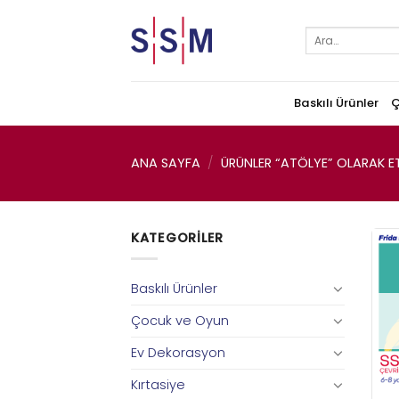
Skip
to
Ara:
content
Baskılı Ürünler
Ç
ANA SAYFA
/
ÜRÜNLER “ATÖLYE” OLARAK ET
KATEGORILER
Baskılı Ürünler
Çocuk ve Oyun
Ev Dekorasyon
Kırtasiye