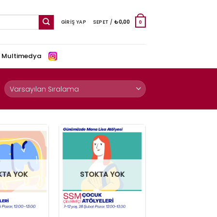
GIRIŞ YAP
SEPET /
₺
0,00
0
e Multimedya
KTA YOK
STOKTA YOK