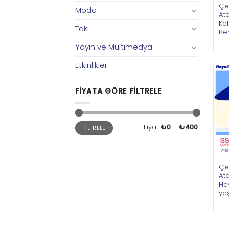
Çe
Moda
Atö
Kah
Takı
Ben
Yayın ve Multimedya
Etkinlikler
FIYATA GÖRE FILTRELE
En
En
Fiyat:
₺0
—
₺400
FILTRELE
düşük
yüksek
fiyat
fiyat
Çe
Atö
Hay
ya