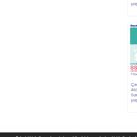
ya
Çe
Atö
San
ya