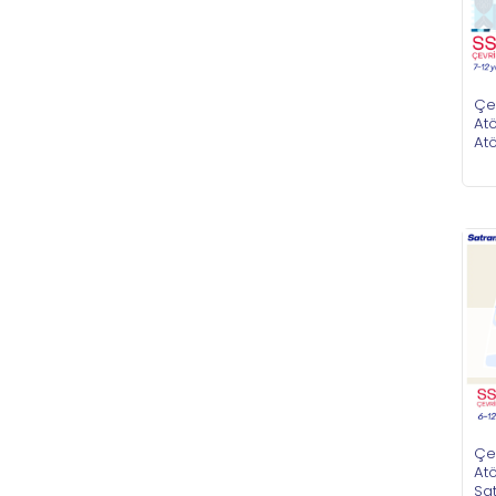
Çe
Atö
Atö
Çe
Atö
Sat