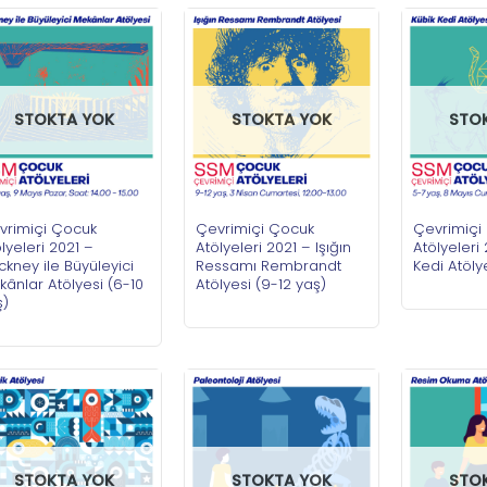
STOKTA YOK
STOKTA YOK
STO
vrimiçi Çocuk
Çevrimiçi Çocuk
Çevrimiçi
lyeleri 2021 –
Atölyeleri 2021 – Işığın
Atölyeleri
kney ile Büyüleyici
Ressamı Rembrandt
Kedi Atöly
ânlar Atölyesi (6-10
Atölyesi (9-12 yaş)
ş)
STOKTA YOK
STOKTA YOK
STO