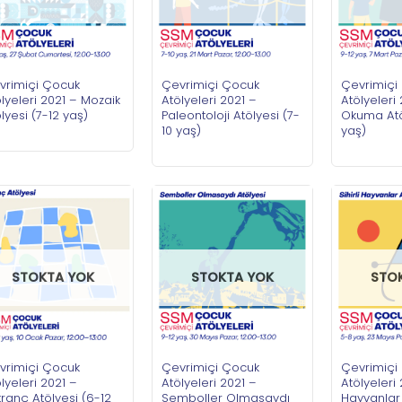
vrimiçi Çocuk
Çevrimiçi Çocuk
Çevrimiçi
lyeleri 2021 – Mozaik
Atölyeleri 2021 –
Atölyeleri
lyesi (7-12 yaş)
Paleontoloji Atölyesi (7-
Okuma Atö
10 yaş)
yaş)
STOKTA YOK
STOKTA YOK
STO
vrimiçi Çocuk
Çevrimiçi Çocuk
Çevrimiçi
lyeleri 2021 –
Atölyeleri 2021 –
Atölyeleri 
ranç Atölyesi (6-12
Semboller Olmasaydı
Hayvanlar 