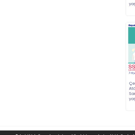
ya
Çe
Atö
San
ya