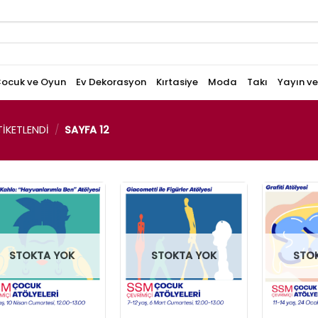
ocuk ve Oyun
Ev Dekorasyon
Kırtasiye
Moda
Takı
Yayın v
IKETLENDI
/
SAYFA 12
STOKTA YOK
STOKTA YOK
STO