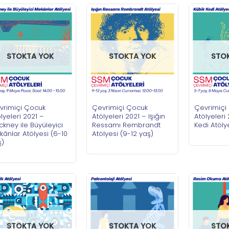
STOKTA YOK
STOKTA YOK
STO
vrimiçi Çocuk
Çevrimiçi Çocuk
Çevrimiçi
lyeleri 2021 –
Atölyeleri 2021 – Işığın
Atölyeleri
kney ile Büyüleyici
Ressamı Rembrandt
Kedi Atöly
ânlar Atölyesi (6-10
Atölyesi (9-12 yaş)
ş)
STOKTA YOK
STOKTA YOK
STO