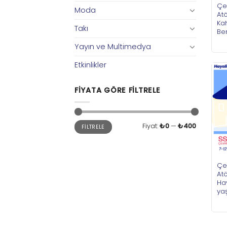
Çe
Moda
Atö
Kah
Takı
Ben
Yayın ve Multimedya
Etkinlikler
FIYATA GÖRE FILTRELE
En
En
Fiyat:
₺0
—
₺400
FILTRELE
düşük
yüksek
fiyat
fiyat
Çe
Atö
Hay
ya