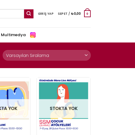
GIRIŞ YAP
SEPET /
₺
0,00
0
e Multimedya
KTA YOK
STOKTA YOK