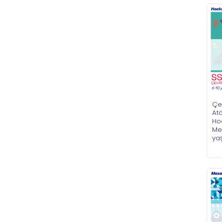
Çe
Atö
Hoc
Mek
ya