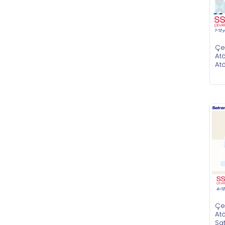
Çe
Atö
Atö
Çe
Atö
Sat