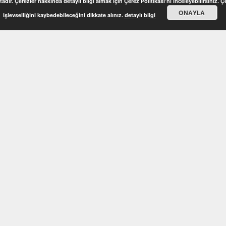
adır. Çerezler hakkında detaylı bilgi almak için Çerez Politikası'nı inceleyebilirsiniz. 
ONAYLA
işlevselliğini kaybedebileceğini dikkate alınız.
detaylı bilgi