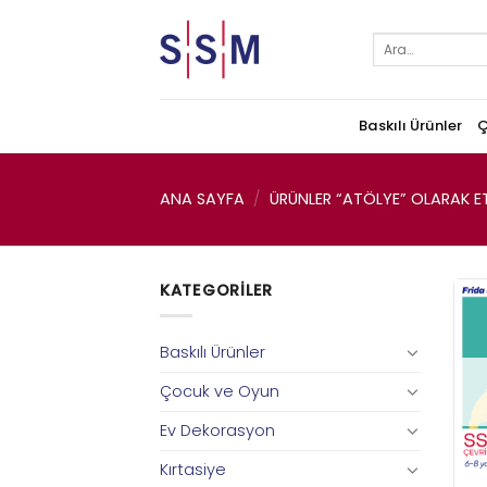
Skip
to
Ara:
content
Baskılı Ürünler
Ç
ANA SAYFA
/
ÜRÜNLER “ATÖLYE” OLARAK ET
KATEGORILER
Baskılı Ürünler
Çocuk ve Oyun
Ev Dekorasyon
Kırtasiye