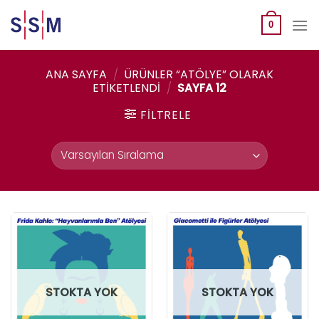
Skip
to
0
content
ANA SAYFA
/
ÜRÜNLER “ATÖLYE” OLARAK
ETIKETLENDI
/
SAYFA 12
FILTRELE
STOKTA YOK
STOKTA YOK