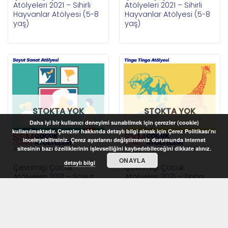
Atölyeleri 2021 – Sihirli
Atölyeleri 2021 – Sihirli
Hayvanlar Atölyesi (5-8
Hayvanlar Atölyesi (5-8
yaş)
yaş)
STOKTA YOK
STOKTA YOK
Daha iyi bir kullanıcı deneyimi sunabilmek için çerezler (cookie)
kullanılmaktadır. Çerezler hakkında detaylı bilgi almak için Çerez Politikası'nı
inceleyebilirsiniz. Çerez ayarlarını değiştirmeniz durumunda internet
sitesinin bazı özelliklerinin işlevselliğini kaybedebileceğini dikkate alınız.
ONAYLA
detaylı bilgi
Çevrimiçi Çocuk
Çevrimiçi Çocuk
Atölyeleri 2021 – Soyut
Atölyeleri 2021 – Tinga
Sanat Atölyesi (7-12 yaş)
Tinga Atölyesi (7-12 yaş)