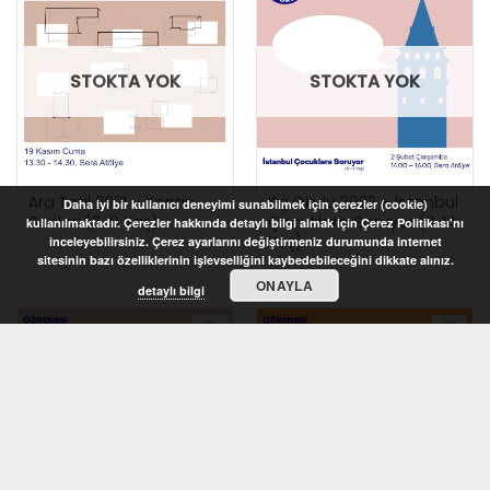
STOKTA YOK
STOKTA YOK
Ara Tatil 2021 – Kentin
Kış Okulu 2022 – İstanbul
Daha iyi bir kullanıcı deneyimi sunabilmek için çerezler (cookie)
Sesleri (6-9 Yaş)
Çocuklara Soruyor (11-14
kullanılmaktadır. Çerezler hakkında detaylı bilgi almak için Çerez Politikası'nı
Yaş)
inceleyebilirsiniz. Çerez ayarlarını değiştirmeniz durumunda internet
sitesinin bazı özelliklerinin işlevselliğini kaybedebileceğini dikkate alınız.
ONAYLA
detaylı bilgi
STOKTA YOK
STOKTA YOK