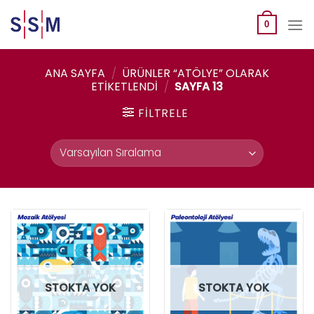
Skip
to
0
content
ANA SAYFA
/
ÜRÜNLER “ATÖLYE” OLARAK
ETIKETLENDI
/
SAYFA 13
FILTRELE
STOKTA YOK
STOKTA YOK