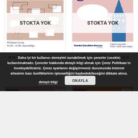
STOKTA YOK
STOKTA YOK
Ara Tatil 2021 – Kentin
Kış Okulu 2022 – İstanbul
Daha iyi bir kullanıcı deneyimi sunabilmek için çerezler (cookie)
Sesleri (6-9 Yaş)
Çocuklara Soruyor (11-14
kullanılmaktadır. Çerezler hakkında detaylı bilgi almak için Çerez Politikası'nı
Yaş)
inceleyebilirsiniz. Çerez ayarlarını değiştirmeniz durumunda internet
sitesinin bazı özelliklerinin işlevselliğini kaybedebileceğini dikkate alınız.
ONAYLA
detaylı bilgi
STOKTA YOK
STOKTA YOK