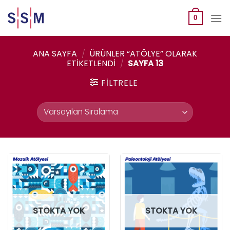
Skip
to
0
content
ANA SAYFA
/
ÜRÜNLER “ATÖLYE” OLARAK
ETIKETLENDI
/
SAYFA 13
FILTRELE
STOKTA YOK
STOKTA YOK