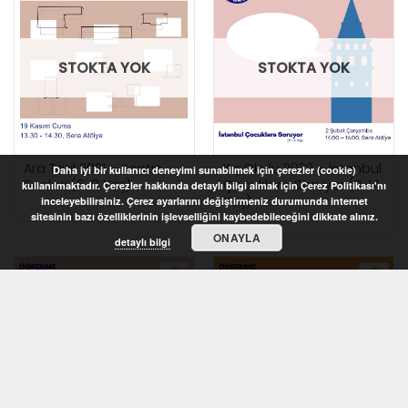
STOKTA YOK
STOKTA YOK
Ara Tatil 2021 – Kentin
Kış Okulu 2022 – İstanbul
Daha iyi bir kullanıcı deneyimi sunabilmek için çerezler (cookie)
Sesleri (6-9 Yaş)
Çocuklara Soruyor (11-14
kullanılmaktadır. Çerezler hakkında detaylı bilgi almak için Çerez Politikası'nı
Yaş)
inceleyebilirsiniz. Çerez ayarlarını değiştirmeniz durumunda internet
sitesinin bazı özelliklerinin işlevselliğini kaybedebileceğini dikkate alınız.
ONAYLA
detaylı bilgi
STOKTA YOK
STOKTA YOK