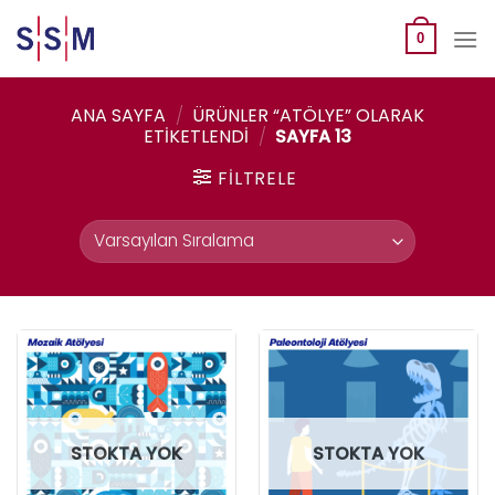
Skip
to
0
content
ANA SAYFA
/
ÜRÜNLER “ATÖLYE” OLARAK
ETIKETLENDI
/
SAYFA 13
FILTRELE
STOKTA YOK
STOKTA YOK