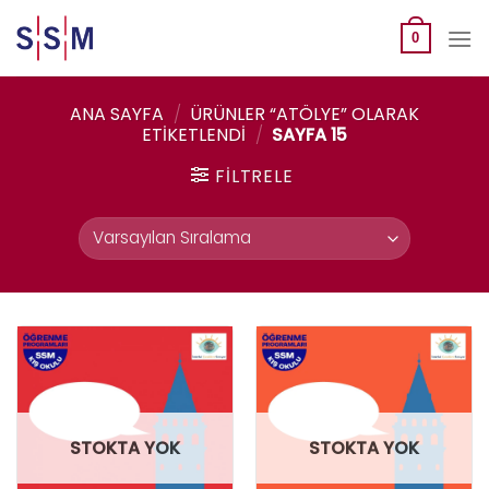
Skip
to
0
content
ANA SAYFA
/
ÜRÜNLER “ATÖLYE” OLARAK
ETIKETLENDI
/
SAYFA 15
FILTRELE
STOKTA YOK
STOKTA YOK