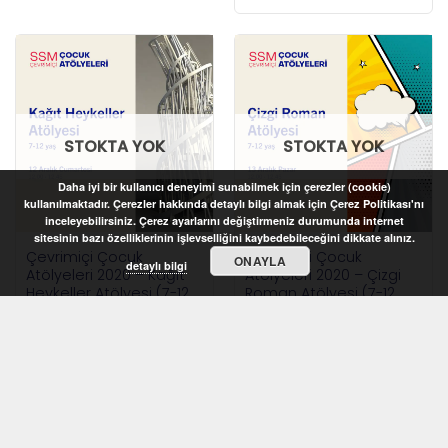
STOKTA YOK
STOKTA YOK
Daha iyi bir kullanıcı deneyimi sunabilmek için çerezler (cookie)
kullanılmaktadır. Çerezler hakkında detaylı bilgi almak için Çerez Politikası'nı
inceleyebilirsiniz. Çerez ayarlarını değiştirmeniz durumunda internet
sitesinin bazı özelliklerinin işlevselliğini kaybedebileceğini dikkate alınız.
Çevrimiçi Çocuk
Çevrimiçi Çocuk
ONAYLA
detaylı bilgi
Atölyeleri 2020 – Kağıt
Atölyeleri 2020 – Çizgi
Heykeller Atölyesi (7-12
Roman Atölyesi (7-12
yaş)
yaş)