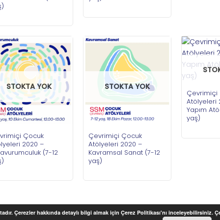
ş)
STO
STOKTA YOK
STOKTA YOK
Çevrimiçi
Atölyeleri
Yapım Atöl
yaş)
vrimiçi Çocuk
Çevrimiçi Çocuk
lyeleri 2020 –
Atölyeleri 2020 –
şavurumculuk (7-12
Kavramsal Sanat (7-12
ş)
yaş)
adır. Çerezler hakkında detaylı bilgi almak için Çerez Politikası'nı inceleyebilirsiniz. 