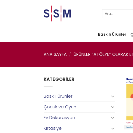
Skip
to
Ara:
content
Baskılı Ürünler
Ç
ANA SAYFA
/
ÜRÜNLER “ATÖLYE” OLARAK ET
KATEGORILER
Baskılı Ürünler
Çocuk ve Oyun
Ev Dekorasyon
Kırtasiye