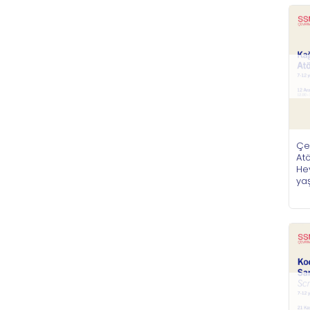
Çe
Atö
Hey
ya