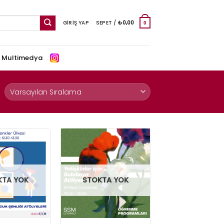
GIRIŞ YAP
SEPET /
₺
0,00
0
e Multimedya
KTA YOK
STOKTA YOK