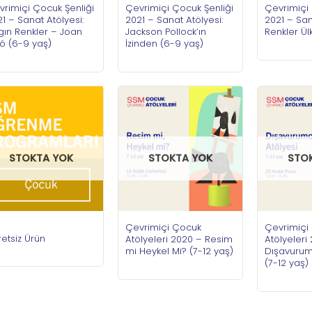
vrimiçi Çocuk Şenliği
Çevrimiçi Çocuk Şenliği
Çevrimiçi 
1 – Sanat Atölyesi:
2021 – Sanat Atölyesi:
2021 – San
gın Renkler – Joan
Jackson Pollock’ın
Renkler Ül
ó (6-9 yaş)
İzinden (6-9 yaş)
STOKTA YOK
STOKTA YOK
STO
Çevrimiçi Çocuk
Çevrimiçi
etsiz Ürün
Atölyeleri 2020 – Resim
Atölyeleri
mi Heykel Mi? (7-12 yaş)
Dışavurum
(7-12 yaş)