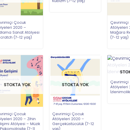
Kübizm (7-12 yaş)
vrimiçi Çocuk
Çevrimiçi
lyeleri 2020 –
Atölyeleri
dlama Sanat Atölyesi
Mağara Re
cratch (7-12 yaş)
(7-12 yaş)
STO
Çevrimiçi
STOKTA YOK
STOKTA YOK
Atölyeleri
İzlenimcili
vrimiçi Çocuk
Çevrimiçi Çocuk
lyeleri 2020 – Zihin
Atölyeleri 2020 –
işimi Atölyesi – Müzik
Gerçeküstücülük (7-12
Psikomotrisite (7-11
yaş)