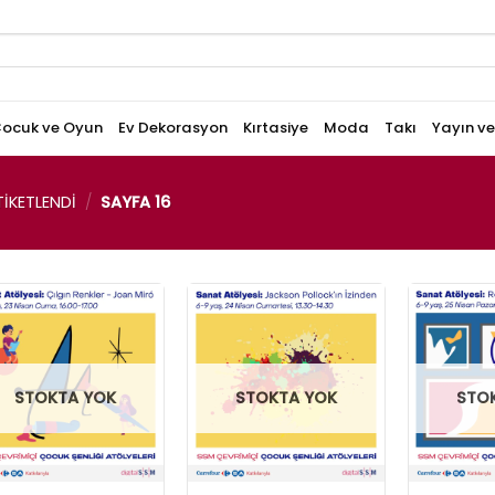
ocuk ve Oyun
Ev Dekorasyon
Kırtasiye
Moda
Takı
Yayın v
IKETLENDI
/
SAYFA 16
STOKTA YOK
STOKTA YOK
STO