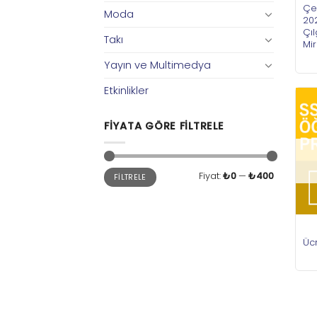
Çe
Moda
202
Çıl
Takı
Mir
Yayın ve Multimedya
Etkinlikler
FIYATA GÖRE FILTRELE
En
En
Fiyat:
₺0
—
₺400
FILTRELE
düşük
yüksek
fiyat
fiyat
Ücr