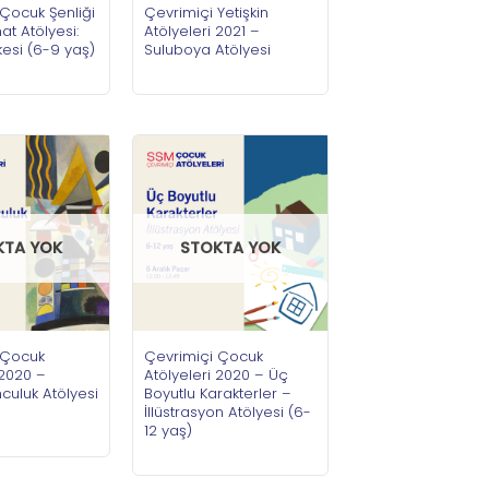
Çocuk Şenliği
Çevrimiçi Yetişkin
at Atölyesi:
Atölyeleri 2021 –
kesi (6-9 yaş)
Suluboya Atölyesi
KTA YOK
STOKTA YOK
 Çocuk
Çevrimiçi Çocuk
 2020 –
Atölyeleri 2020 – Üç
culuk Atölyesi
Boyutlu Karakterler –
İllüstrasyon Atölyesi (6-
12 yaş)