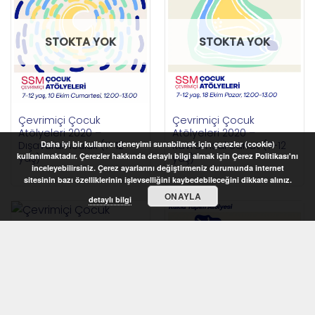
STOKTA YOK
STOKTA YOK
Çevrimiçi Çocuk
Çevrimiçi Çocuk
Atölyeleri 2020 –
Atölyeleri 2020 –
Dışavurumculuk (7-12
Kavramsal Sanat (7-12
Daha iyi bir kullanıcı deneyimi sunabilmek için çerezler (cookie)
kullanılmaktadır. Çerezler hakkında detaylı bilgi almak için Çerez Politikası'nı
yaş)
yaş)
inceleyebilirsiniz. Çerez ayarlarını değiştirmeniz durumunda internet
sitesinin bazı özelliklerinin işlevselliğini kaybedebileceğini dikkate alınız.
ONAYLA
detaylı bilgi
STOKTA YOK
Çevrimiçi Çocuk
STOKTA YOK
Atölyeleri 2020 – Kukla
Yapım Atölyesi (7-12
yaş)