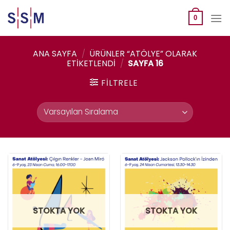
Skip
to
0
content
ANA SAYFA
/
ÜRÜNLER “ATÖLYE” OLARAK
ETIKETLENDI
/
SAYFA 16
FILTRELE
STOKTA YOK
STOKTA YOK