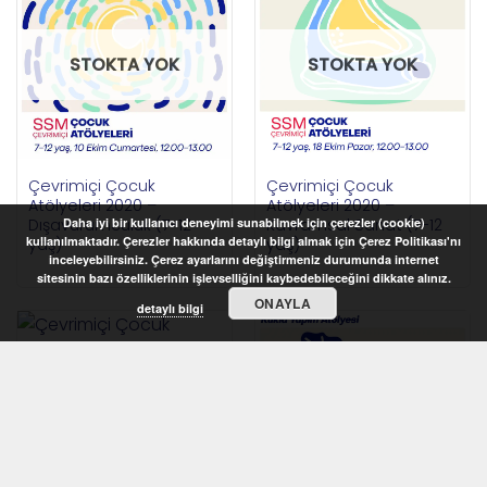
STOKTA YOK
STOKTA YOK
Çevrimiçi Çocuk
Çevrimiçi Çocuk
Atölyeleri 2020 –
Atölyeleri 2020 –
Dışavurumculuk (7-12
Kavramsal Sanat (7-12
Daha iyi bir kullanıcı deneyimi sunabilmek için çerezler (cookie)
kullanılmaktadır. Çerezler hakkında detaylı bilgi almak için Çerez Politikası'nı
yaş)
yaş)
inceleyebilirsiniz. Çerez ayarlarını değiştirmeniz durumunda internet
sitesinin bazı özelliklerinin işlevselliğini kaybedebileceğini dikkate alınız.
ONAYLA
detaylı bilgi
STOKTA YOK
Çevrimiçi Çocuk
STOKTA YOK
Atölyeleri 2020 – Kukla
Yapım Atölyesi (7-12
yaş)