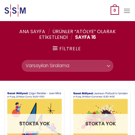
Skip
to
0
content
ANA SAYFA
/
ÜRÜNLER “ATÖLYE” OLARAK
ETIKETLENDI
/
SAYFA 16
FILTRELE
STOKTA YOK
STOKTA YOK