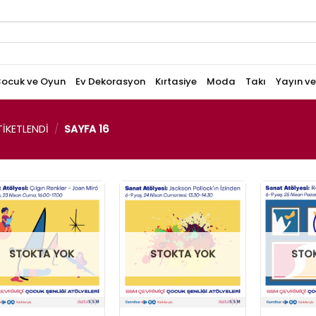
ocuk ve Oyun
Ev Dekorasyon
Kırtasiye
Moda
Takı
Yayın v
IKETLENDI
/
SAYFA 16
STOKTA YOK
STOKTA YOK
STO