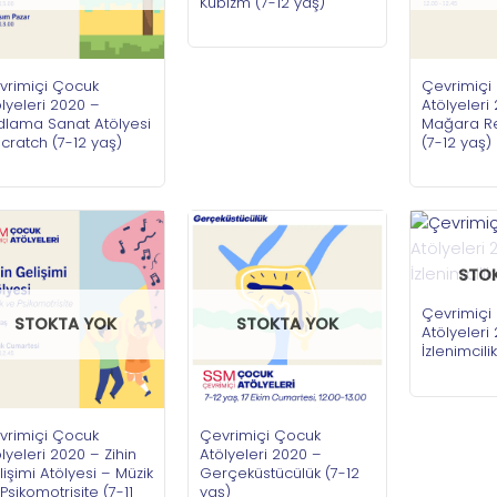
Kübizm (7-12 yaş)
vrimiçi Çocuk
Çevrimiçi
lyeleri 2020 –
Atölyeleri
dlama Sanat Atölyesi
Mağara Re
cratch (7-12 yaş)
(7-12 yaş)
STO
Çevrimiçi
STOKTA YOK
STOKTA YOK
Atölyeleri
İzlenimcili
vrimiçi Çocuk
Çevrimiçi Çocuk
lyeleri 2020 – Zihin
Atölyeleri 2020 –
işimi Atölyesi – Müzik
Gerçeküstücülük (7-12
Psikomotrisite (7-11
yaş)