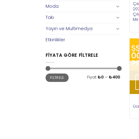
Çe
Moda
202
Çıl
Takı
Mir
Yayın ve Multimedya
Etkinlikler
FIYATA GÖRE FILTRELE
En
En
Fiyat:
₺0
—
₺400
FILTRELE
düşük
yüksek
fiyat
fiyat
Ücr