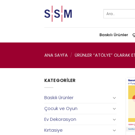
Skip
to
Ara:
content
Baskılı Ürünler
Ç
ANA SAYFA
/
ÜRÜNLER “ATÖLYE” OLARAK ET
KATEGORILER
Baskılı Ürünler
Çocuk ve Oyun
Ev Dekorasyon
Kırtasiye