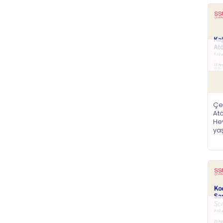
Çe
Atö
Hey
ya