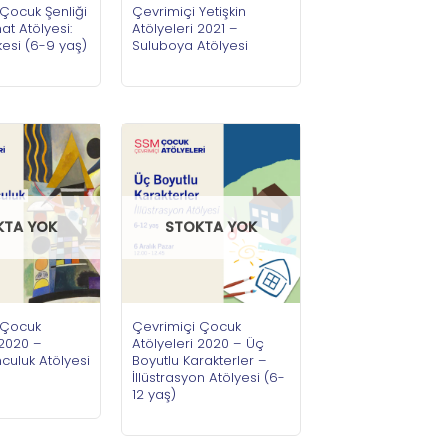
Çocuk Şenliği
Çevrimiçi Yetişkin
at Atölyesi:
Atölyeleri 2021 –
kesi (6-9 yaş)
Suluboya Atölyesi
KTA YOK
STOKTA YOK
 Çocuk
Çevrimiçi Çocuk
 2020 –
Atölyeleri 2020 – Üç
culuk Atölyesi
Boyutlu Karakterler –
İllüstrasyon Atölyesi (6-
12 yaş)