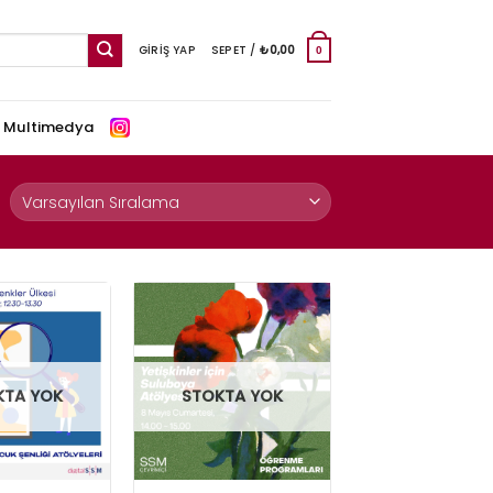
GIRIŞ YAP
SEPET /
₺
0,00
0
e Multimedya
KTA YOK
STOKTA YOK