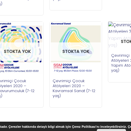
ş)
STO
STOKTA YOK
STOKTA YOK
Çevrimiçi
Atölyeleri
Yapım Atöl
yaş)
vrimiçi Çocuk
Çevrimiçi Çocuk
lyeleri 2020 –
Atölyeleri 2020 –
şavurumculuk (7-12
Kavramsal Sanat (7-12
ş)
yaş)
adır. Çerezler hakkında detaylı bilgi almak için Çerez Politikası'nı inceleyebilirsiniz. 