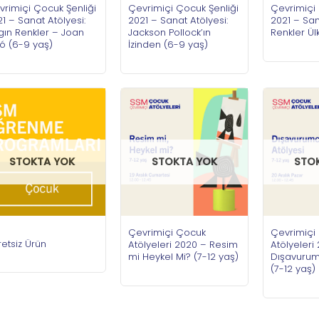
vrimiçi Çocuk Şenliği
Çevrimiçi Çocuk Şenliği
Çevrimiçi 
1 – Sanat Atölyesi:
2021 – Sanat Atölyesi:
2021 – San
gın Renkler – Joan
Jackson Pollock’ın
Renkler Ül
ó (6-9 yaş)
İzinden (6-9 yaş)
STOKTA YOK
STOKTA YOK
STO
Çevrimiçi Çocuk
Çevrimiçi
etsiz Ürün
Atölyeleri 2020 – Resim
Atölyeleri
mi Heykel Mi? (7-12 yaş)
Dışavurum
(7-12 yaş)