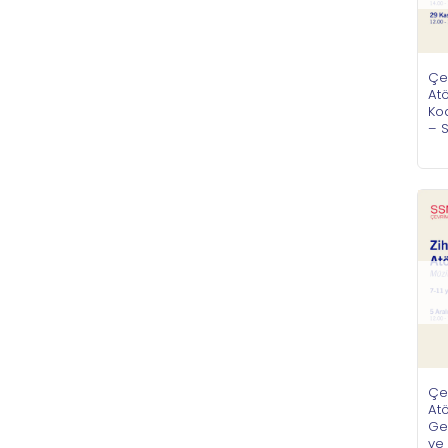
Çe
Atö
Ko
– S
Çe
Atö
Gel
ve 