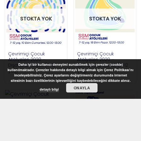
STOKTA YOK
STOKTA YOK
Çevrimiçi Çocuk
Çevrimiçi Çocuk
Atölyeleri 2020 –
Atölyeleri 2020 –
Dışavurumculuk (7-12
Kavramsal Sanat (7-12
Daha iyi bir kullanıcı deneyimi sunabilmek için çerezler (cookie)
kullanılmaktadır. Çerezler hakkında detaylı bilgi almak için Çerez Politikası'nı
yaş)
yaş)
inceleyebilirsiniz. Çerez ayarlarını değiştirmeniz durumunda internet
sitesinin bazı özelliklerinin işlevselliğini kaybedebileceğini dikkate alınız.
ONAYLA
detaylı bilgi
STOKTA YOK
Çevrimiçi Çocuk
STOKTA YOK
Atölyeleri 2020 – Kukla
Yapım Atölyesi (7-12
yaş)