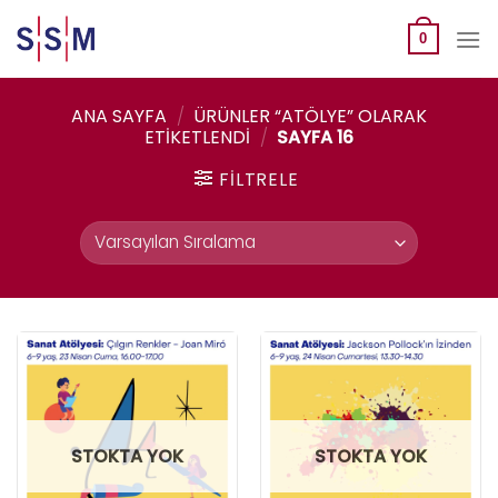
Skip
to
0
content
ANA SAYFA
/
ÜRÜNLER “ATÖLYE” OLARAK
ETIKETLENDI
/
SAYFA 16
FILTRELE
STOKTA YOK
STOKTA YOK