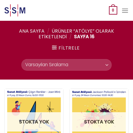
Skip
to
0
content
ANA SAYFA
/
ÜRÜNLER “ATÖLYE” OLARAK
ETIKETLENDI
/
SAYFA 16
FILTRELE
STOKTA YOK
STOKTA YOK