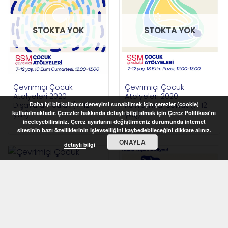
STOKTA YOK
STOKTA YOK
Çevrimiçi Çocuk
Çevrimiçi Çocuk
Atölyeleri 2020 –
Atölyeleri 2020 –
Dışavurumculuk (7-12
Kavramsal Sanat (7-12
Daha iyi bir kullanıcı deneyimi sunabilmek için çerezler (cookie)
kullanılmaktadır. Çerezler hakkında detaylı bilgi almak için Çerez Politikası'nı
yaş)
yaş)
inceleyebilirsiniz. Çerez ayarlarını değiştirmeniz durumunda internet
sitesinin bazı özelliklerinin işlevselliğini kaybedebileceğini dikkate alınız.
ONAYLA
detaylı bilgi
STOKTA YOK
Çevrimiçi Çocuk
STOKTA YOK
Atölyeleri 2020 – Kukla
Yapım Atölyesi (7-12
yaş)