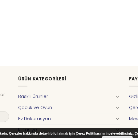
ÜRÜN KATEGORILERI
FAY
dar
Baskılı Ürünler
Gizl
Çocuk ve Oyun
Çere
Ev Dekorasyon
Mes
Kırtasiye
adır. Çerezler hakkında detaylı bilgi almak için Çerez Politikası'nı inceleyebilirsiniz. 