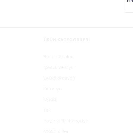
Fil
ÜRÜN KATEGORILERI
Baskılı Ürünler
Çocuk ve Oyun
Ev Dekorasyon
Kırtasiye
Moda
Takı
Yayın ve Multimedya
MSA Ürünleri