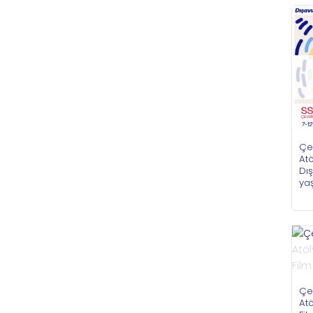
Çe
Atö
Dı
ya
Çe
Atö