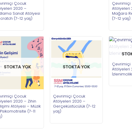
vrimiçi Çocuk
Çevrimiçi
lyeleri 2020 –
Atölyeleri
dlama Sanat Atölyesi
Mağara Re
cratch (7-12 yaş)
(7-12 yaş)
STO
Çevrimiçi
STOKTA YOK
STOKTA YOK
Atölyeleri
İzlenimcili
vrimiçi Çocuk
Çevrimiçi Çocuk
lyeleri 2020 – Zihin
Atölyeleri 2020 –
işimi Atölyesi – Müzik
Gerçeküstücülük (7-12
Psikomotrisite (7-11
yaş)
ş)