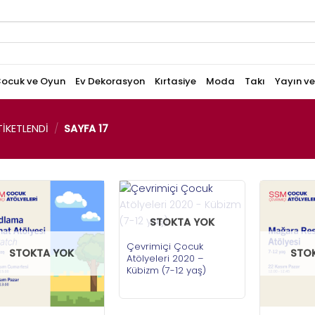
ocuk ve Oyun
Ev Dekorasyon
Kırtasiye
Moda
Takı
Yayın v
IKETLENDI
/
SAYFA 17
STOKTA YOK
Çevrimiçi Çocuk
STOKTA YOK
STO
Atölyeleri 2020 –
Kübizm (7-12 yaş)