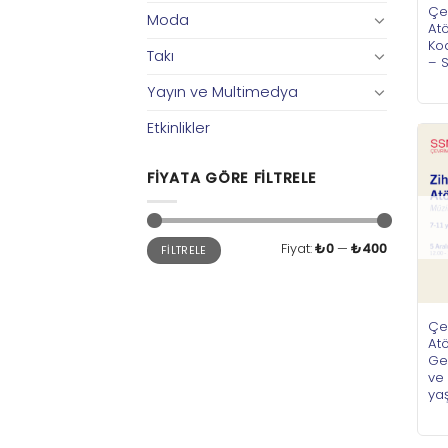
Çe
Moda
Atö
Ko
Takı
– S
Yayın ve Multimedya
Etkinlikler
FIYATA GÖRE FILTRELE
En
En
Fiyat:
₺0
—
₺400
FILTRELE
düşük
yüksek
fiyat
fiyat
Çe
Atö
Gel
ve 
ya