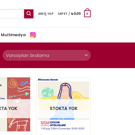
GIRIŞ YAP
SEPET /
₺
0,00
0
e Multimedya
KTA YOK
STOKTA YOK