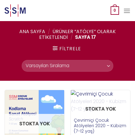
Skip
to
0
content
ANA SAYFA
/
ÜRÜNLER “ATÖLYE” OLARAK
ETIKETLENDI
/
SAYFA 17
FILTRELE
STOKTA YOK
Çevrimiçi Çocuk
STOKTA YOK
Atölyeleri 2020 – Kübizm
(7-12 yaş)