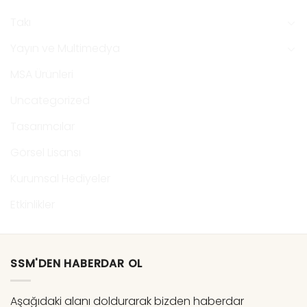
Takı
Yayın ve Multimedya
MSA Ürünleri
Uncategorized
Tasarımcılar
Görsel Lisansı
Kurumsal Hediyeler
Etkinlikler
SSM'DEN HABERDAR OL
Aşağıdaki alanı doldurarak bizden haberdar