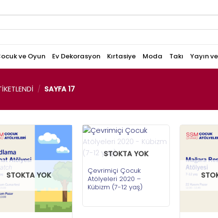
ocuk ve Oyun
Ev Dekorasyon
Kırtasiye
Moda
Takı
Yayın v
IKETLENDI
/
SAYFA 17
STOKTA YOK
Çevrimiçi Çocuk
STOKTA YOK
STO
Atölyeleri 2020 –
Kübizm (7-12 yaş)