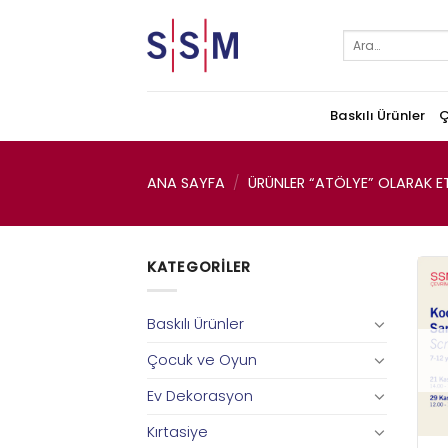
Skip
to
Ara:
content
Baskılı Ürünler
Ç
ANA SAYFA
/
ÜRÜNLER “ATÖLYE” OLARAK ET
KATEGORILER
Baskılı Ürünler
Çocuk ve Oyun
Ev Dekorasyon
Kırtasiye