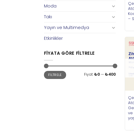
Çe
Moda
Atö
Ko
Takı
– S
Yayın ve Multimedya
Etkinlikler
FIYATA GÖRE FILTRELE
En
En
Fiyat:
₺0
—
₺400
FILTRELE
düşük
yüksek
fiyat
fiyat
Çe
Atö
Gel
ve 
ya