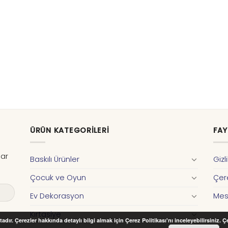
ÜRÜN KATEGORILERI
FAY
dar
Baskılı Ürünler
Gizl
Çocuk ve Oyun
Çere
Ev Dekorasyon
Mes
Kırtasiye
adır. Çerezler hakkında detaylı bilgi almak için Çerez Politikası'nı inceleyebilirsiniz. 