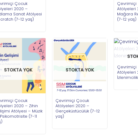
vrimiçi Çocuk
Çevrimiçi
lyeleri 2020 –
Atölyeleri
dlama Sanat Atölyesi
Mağara Re
cratch (7-12 yaş)
(7-12 yaş)
STO
Çevrimiçi
STOKTA YOK
STOKTA YOK
Atölyeleri
İzlenimcili
vrimiçi Çocuk
Çevrimiçi Çocuk
lyeleri 2020 – Zihin
Atölyeleri 2020 –
işimi Atölyesi – Müzik
Gerçeküstücülük (7-12
Psikomotrisite (7-11
yaş)
ş)