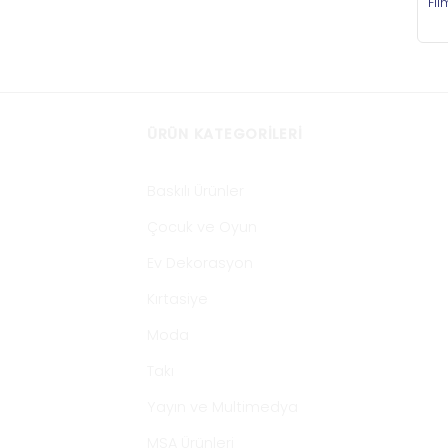
Fil
ÜRÜN KATEGORILERI
Baskılı Ürünler
Çocuk ve Oyun
Ev Dekorasyon
Kırtasiye
Moda
Takı
Yayın ve Multimedya
MSA Ürünleri