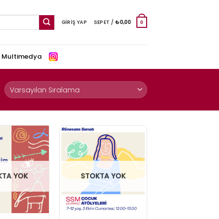
GIRIŞ YAP
SEPET /
₺
0,00
0
e Multimedya
KTA YOK
STOKTA YOK