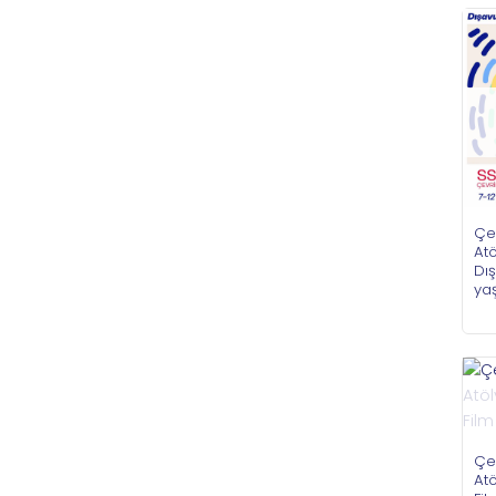
Çe
Atö
Dı
ya
Çe
Atö