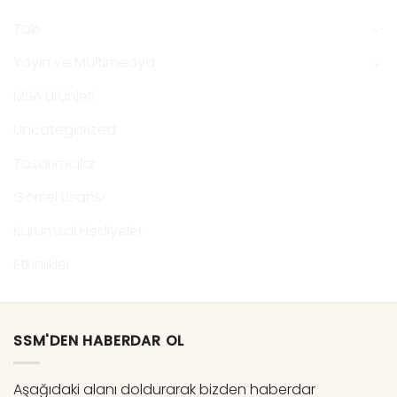
Takı
Yayın ve Multimedya
MSA Ürünleri
Uncategorized
Tasarımcılar
Görsel Lisansı
Kurumsal Hediyeler
Etkinlikler
SSM'DEN HABERDAR OL
Aşağıdaki alanı doldurarak bizden haberdar