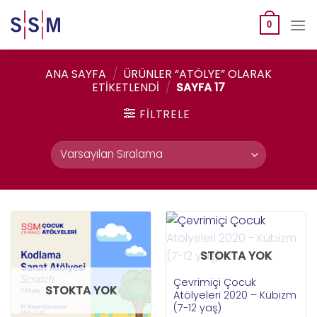
Skip
to
0
content
ANA SAYFA
/
ÜRÜNLER “ATÖLYE” OLARAK
ETIKETLENDI
/
SAYFA 17
FILTRELE
STOKTA YOK
Çevrimiçi Çocuk
STOKTA YOK
Atölyeleri 2020 – Kübizm
(7-12 yaş)