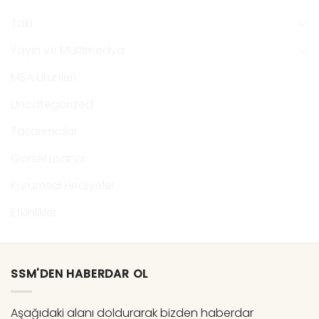
Takı
Yayın ve Multimedya
MSA Ürünleri
Uncategorized
Tasarımcılar
Görsel Lisansı
Kurumsal Hediyeler
Etkinlikler
SSM'DEN HABERDAR OL
Aşağıdaki alanı doldurarak bizden haberdar