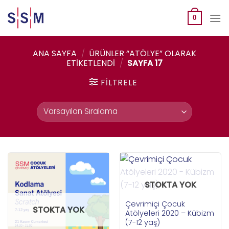
Skip
to
0
content
ANA SAYFA
/
ÜRÜNLER “ATÖLYE” OLARAK
ETIKETLENDI
/
SAYFA 17
FILTRELE
STOKTA YOK
Çevrimiçi Çocuk
STOKTA YOK
Atölyeleri 2020 – Kübizm
(7-12 yaş)