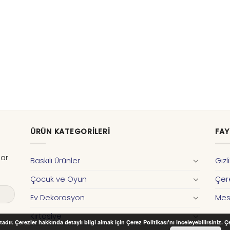
ÜRÜN KATEGORILERI
FAY
dar
Baskılı Ürünler
Gizl
Çocuk ve Oyun
Çere
Ev Dekorasyon
Mes
Kırtasiye
adır. Çerezler hakkında detaylı bilgi almak için Çerez Politikası'nı inceleyebilirsiniz. 