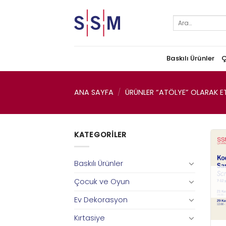
Skip
to
Ara:
content
Baskılı Ürünler
Ç
ANA SAYFA
/
ÜRÜNLER “ATÖLYE” OLARAK ET
KATEGORILER
Baskılı Ürünler
Çocuk ve Oyun
Ev Dekorasyon
Kırtasiye