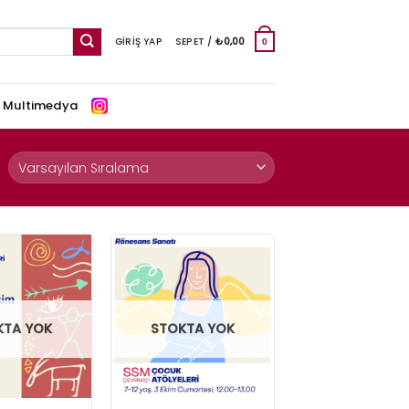
GIRIŞ YAP
SEPET /
₺
0,00
0
e Multimedya
KTA YOK
STOKTA YOK