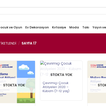
ocuk ve Oyun
Ev Dekorasyon
Kırtasiye
Moda
Takı
Yayın v
IKETLENDI
/
SAYFA 17
STOKTA YOK
Çevrimiçi Çocuk
STOKTA YOK
STO
Atölyeleri 2020 –
Kübizm (7-12 yaş)