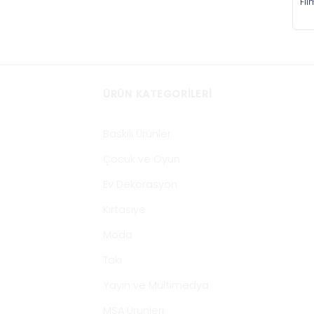
Fil
ÜRÜN KATEGORILERI
Baskılı Ürünler
Çocuk ve Oyun
Ev Dekorasyon
Kırtasiye
Moda
Takı
Yayın ve Multimedya
MSA Ürünleri