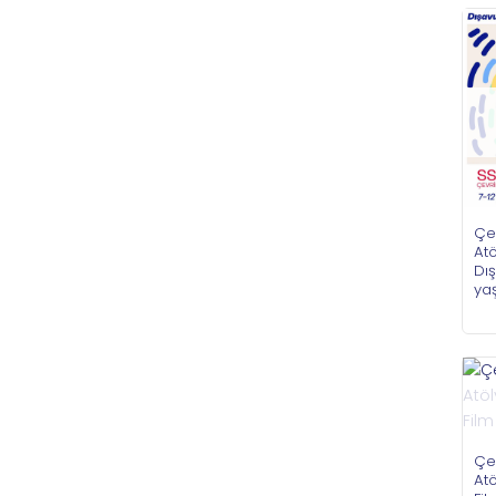
Çe
Atö
Dı
ya
Çe
Atö