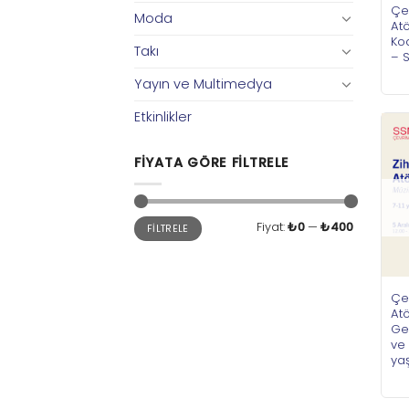
Çe
Moda
Atö
Ko
Takı
– S
Yayın ve Multimedya
Etkinlikler
FIYATA GÖRE FILTRELE
En
En
Fiyat:
₺0
—
₺400
FILTRELE
düşük
yüksek
fiyat
fiyat
Çe
Atö
Gel
ve 
ya