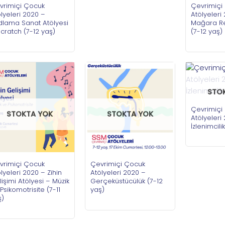
vrimiçi Çocuk
Çevrimiçi
lyeleri 2020 –
Atölyeleri
dlama Sanat Atölyesi
Mağara Re
cratch (7-12 yaş)
(7-12 yaş)
STO
Çevrimiçi
STOKTA YOK
STOKTA YOK
Atölyeleri
İzlenimcili
vrimiçi Çocuk
Çevrimiçi Çocuk
lyeleri 2020 – Zihin
Atölyeleri 2020 –
işimi Atölyesi – Müzik
Gerçeküstücülük (7-12
Psikomotrisite (7-11
yaş)
ş)