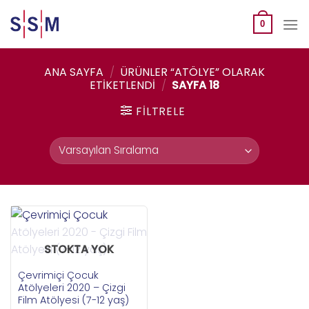
Skip
to
0
content
ANA SAYFA
/
ÜRÜNLER “ATÖLYE” OLARAK
ETIKETLENDI
/
SAYFA 18
FILTRELE
STOKTA YOK
Çevrimiçi Çocuk
Atölyeleri 2020 – Çizgi
Film Atölyesi (7-12 yaş)