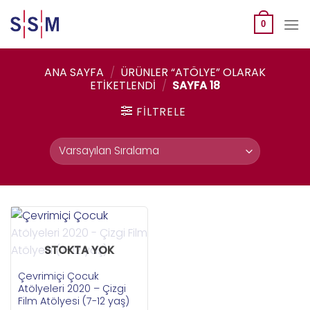
Skip
to
0
content
ANA SAYFA
/
ÜRÜNLER “ATÖLYE” OLARAK
ETIKETLENDI
/
SAYFA 18
FILTRELE
STOKTA YOK
Çevrimiçi Çocuk
Atölyeleri 2020 – Çizgi
Film Atölyesi (7-12 yaş)