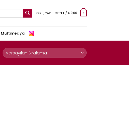
GIRIŞ YAP
SEPET /
₺
0,00
0
e Multimedya