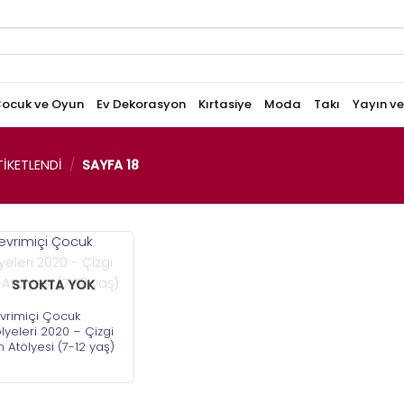
ocuk ve Oyun
Ev Dekorasyon
Kırtasiye
Moda
Takı
Yayın v
IKETLENDI
/
SAYFA 18
STOKTA YOK
vrimiçi Çocuk
lyeleri 2020 – Çizgi
m Atölyesi (7-12 yaş)