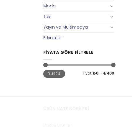
Moda
Takı
Yayın ve Multimedya
Etkinlikler
FIYATA GÖRE FILTRELE
En
En
Fiyat:
₺0
—
₺400
FILTRELE
düşük
yüksek
fiyat
fiyat
ÜRÜN KATEGORILERI
Baskılı Ürünler