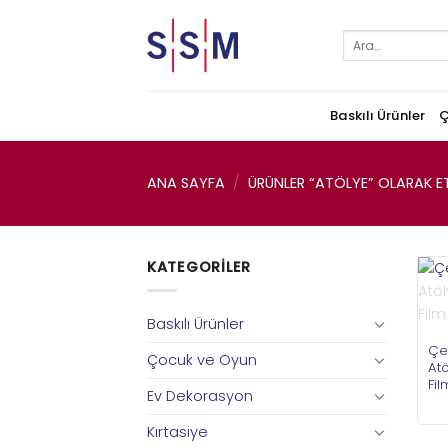
Skip
to
Ara:
content
Baskılı Ürünler
Ç
ANA SAYFA
/
ÜRÜNLER “ATÖLYE” OLARAK ET
KATEGORILER
Baskılı Ürünler
Çe
Çocuk ve Oyun
Atö
Fil
Ev Dekorasyon
Kırtasiye