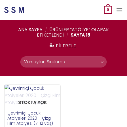
Skip
to
0
content
ANA SAYFA
/
ÜRÜNLER “ATÖLYE” OLARAK
ETIKETLENDI
/
SAYFA 18
FILTRELE
STOKTA YOK
Çevrimiçi Çocuk
Atölyeleri 2020 – Çizgi
Film Atölyesi (7-12 yaş)