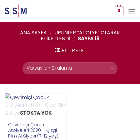
Skip
to
0
content
ANA SAYFA
/
ÜRÜNLER “ATÖLYE” OLARAK
ETIKETLENDI
/
SAYFA 18
FILTRELE
STOKTA YOK
Çevrimiçi Çocuk
Atölyeleri 2020 – Çizgi
Film Atölyesi (7-12 yaş)