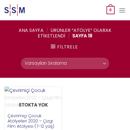
Skip
to
0
content
ANA SAYFA
/
ÜRÜNLER “ATÖLYE” OLARAK
ETIKETLENDI
/
SAYFA 18
FILTRELE
STOKTA YOK
Çevrimiçi Çocuk
Atölyeleri 2020 – Çizgi
Film Atölyesi (7-12 yaş)