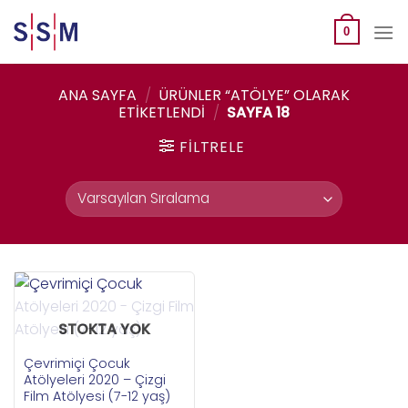
Skip
to
0
content
ANA SAYFA
/
ÜRÜNLER “ATÖLYE” OLARAK
ETIKETLENDI
/
SAYFA 18
FILTRELE
STOKTA YOK
Çevrimiçi Çocuk
Atölyeleri 2020 – Çizgi
Film Atölyesi (7-12 yaş)