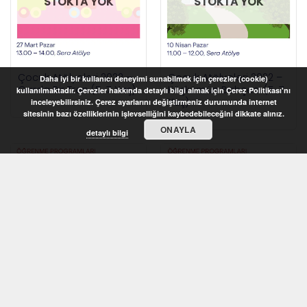
STOKTA YOK
STOKTA YOK
Çocuk Atölyeleri 2022 –
Çocuk Atölyeleri 2022 –
Daha iyi bir kullanıcı deneyimi sunabilmek için çerezler (cookie)
Garda Bir Tren (5-7 Yaş)
Köşkümün Bahçesi (5-7
kullanılmaktadır. Çerezler hakkında detaylı bilgi almak için Çerez Politikası'nı
Yaş)
inceleyebilirsiniz. Çerez ayarlarını değiştirmeniz durumunda internet
sitesinin bazı özelliklerinin işlevselliğini kaybedebileceğini dikkate alınız.
ONAYLA
detaylı bilgi
STOKTA YOK
STOKTA YOK
Çocuk Atölyeleri 2022 –
Çocuk Atölyeleri 2022 –