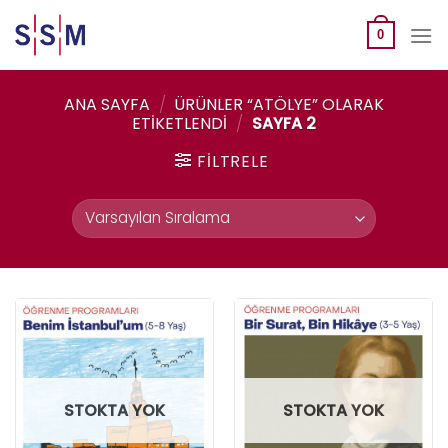
Skip
to
0
content
ANA SAYFA
/
ÜRÜNLER “ATÖLYE” OLARAK
ETIKETLENDI
/
SAYFA 2
FILTRELE
STOKTA YOK
STOKTA YOK